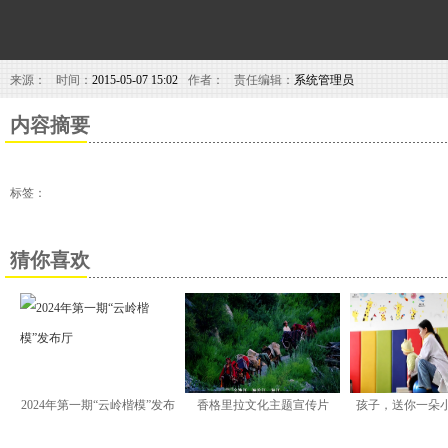
来源：
时间：
2015-05-07 15:02
作者：
责任编辑：
系统管理员
内容摘要
标签：
猜你喜欢
2024年第一期“云岭楷模”发布
香格里拉文化主题宣传片
孩子，送你一朵
厅
《海》(精简版) |
励你有勇气跟命