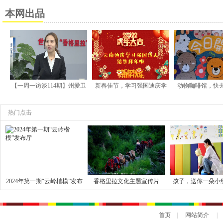
争！
本网出品
【一周一访谈114期】州爱卫
新春佳节，学习强国迪庆学
动物咖啡馆，快
办工作人员张琴做客《一周
习平台学习达人给大家送祝
动物陪你喝
一访谈》
福！
热门点击
2024年第一期“云岭楷模”发布
香格里拉文化主题宣传片
孩子，送你一朵小
厅
《海》(精简版) |
励你有勇气跟命运
争！