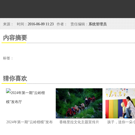
来源：
时间：
2016-06-09 11:23
作者：
责任编辑：
系统管理员
内容摘要
标签：
猜你喜欢
2024年第一期“云岭楷模”发布
香格里拉文化主题宣传片
孩子，送你一朵
厅
《海》(精简版) |
励你有勇气跟命