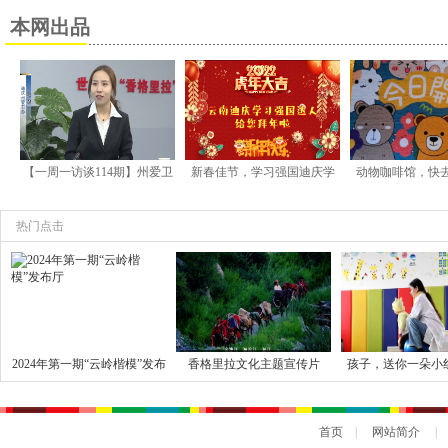
争！
本网出品
【一周一访谈114期】州爱卫
新春佳节，学习强国迪庆学
动物咖啡馆，快
办工作人员张琴做客《一周
习平台学习达人给大家送祝
动物陪你喝
一访谈》
福！
热门点击
2024年第一期“云岭楷模”发布
香格里拉文化主题宣传片
孩子，送你一朵小
厅
《海》(精简版) |
励你有勇气跟命运
争！