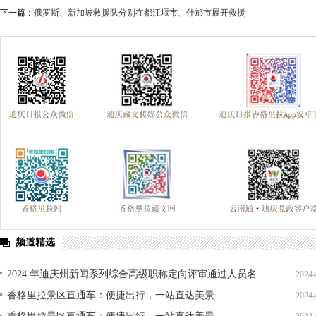
下一篇：
俄罗斯、新加坡救援队分别在都江堰市、什邡市展开救援
频道精选
2024 年迪庆州新闻系列综合高级职称定向评审通过人员名
2024-
单公示
香格里拉景区直通车：便捷出行，一站直达美景
2024-