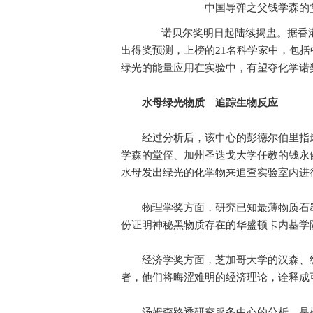
中国导弹之父钱学森的
诺贝尔奖明日起陆续揭盅。据香港
出得奖预测，上榜的21名科学家中，包
绿光的能量应用在实验中，有望夺化学诺
水母绿光物质 追踪生物反应
经过分析后，该中心的彭德尔伯里指最
学森的堂侄、加州圣迭戈大学任教的钱永
水母发出绿光的化学物来追查实验室内进
物理学奖方面，研究已知最薄物质石墨
份证明神秘黑物质存在的华盛顿卡内基学
经济学奖方面，芝加哥大学的汉森、纽
者，他们将晦涩难明的经济理论，诠释成
汤姆森路透研究服务中心的分析，是根