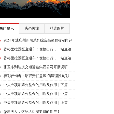
头条关注
精选图片
热门资讯
2024 年迪庆州新闻系列综合高级职称定向评
审通过人员名单公示
香格里拉景区直通车：便捷出行，一站直达
美景
香格里拉景区直通车：便捷出行，一站直达
美景
张卫东到迪庆交通运输集团公司开展调研
福彩代销者：增强责任意识 倡导理性购彩
中央专项彩票公益金的用途及作用｜下篇
中央专项彩票公益金的用途及作用｜中篇
中央专项彩票公益金的用途及作用｜上篇
@迪庆人，这场活动需要您的参与！