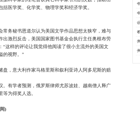
·
包括医学奖、化学奖、物理学奖和经济学奖。
·
·
常务秘书恩道尔认为美国文学作品思想太狭窄，难与
·
作出激烈反击，美国国家图书基金会执行主任奥根布劳
募
·
：“这样的评论让我觉得他阅读了很小主流外的美国文
·
隘的视野。”
盘，意大利作家马格里斯和叙利亚诗人阿多尼斯的赔
。有学者预测，俄罗斯律师尤苏波娃、越南僧人释广
里等为得奖人选。
间)