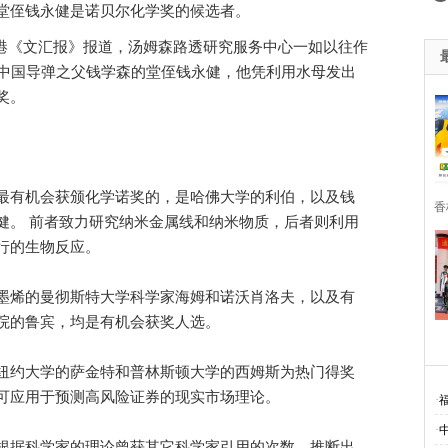
堂侄钱永健是诺贝尔化学奖的候选者。
《文汇报》报道，汤姆森路透研究服务中心一如以往作
括中国导弹之父钱学森的堂侄钱永健，他凭利用水母发出
奖。
有机会获颁化学诺奖的，是哈佛大学的利伯，以及钱
香
健。 前者致力研究纳米金属线和纳米物质，后者则利用
行的生物反应。
烯的曼彻斯特大学科学家海姆和诺沃肖洛夫，以及有
院的鲁宾，均是有机会获奖人选。
约大学的萨金特和普林斯顿大学的西姆斯为热门得奖
可应用于预测高风险证券的现实市场理论。
·
·
据科学家的理论曾获其它科学家引用的次数，推断出