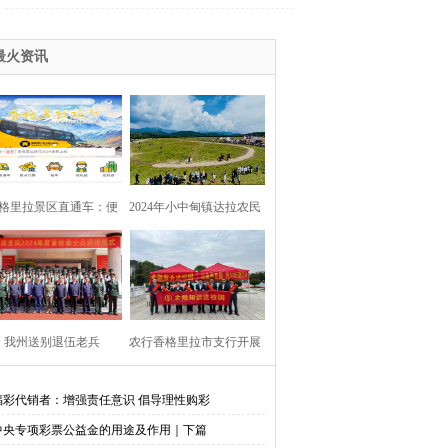
最火资讯
格里拉景区直通车：便
2024年小中甸镇达拉农民
捷出行，一站直达美景
丰收节在团结村吉达木草
原举行
我州送别退伍老兵​
农行香格里拉市支行开展
金融知识进校园活动
福彩代销者：增强责任意识 倡导理性购彩
中央专项彩票公益金的用途及作用｜下篇