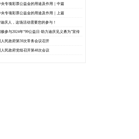
中央专项彩票公益金的用途及作用｜中篇
中央专项彩票公益金的用途及作用｜上篇
@迪庆人，这场活动需要您的参与！
积极参与2024年“99公益日·助力迪庆见义勇为”宣传
捐活动倡议书
州人民政府第59次常务会议召开
州人民政府党组召开第48次会议