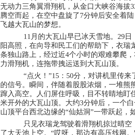
无动力三角翼滑翔机，从金口大峡谷海拔32
腾空而起，在空中盘旋了7分钟后安全着
飞越大瓦山的梦想。
11月的大瓦山早已冰天雪地。29日
阳高照，在向导和民工们的帮助下，衣瑞
条独山路上，经过近4个小时的艰难攀爬，
力滑翔机，连拖带拽运送到大瓦山顶。
“点火！”15：50分，对讲机里传来
的信号。瞬间，伴随着股股浓烟，一堆熊
蹿入高空。人们屏住呼吸，目不转睛地盯住直
米开外的大瓦山顶。大约3分钟后，一个
山顶平台西北边缘的“仙姑洞”一带跃起，
只见衣瑞龙驾驶着滑翔机掠过晴空，
了大天池上空。“哎呀，那边有高压线网。”