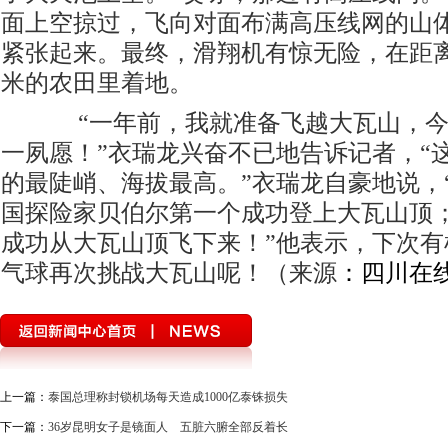
面上空掠过，飞向对面布满高压线网的山
紧张起来。最终，滑翔机有惊无险，在距
米的农田里着地。
“一年前，我就准备飞越大瓦山，今
一夙愿！”衣瑞龙兴奋不已地告诉记者，“这
的最陡峭、海拔最高。”衣瑞龙自豪地说，
国探险家贝伯尔第一个成功登上大瓦山顶
成功从大瓦山顶飞下来！”他表示，下次有
气球再次挑战大瓦山呢！（来源
：四川在
上一篇：
泰国总理称封锁机场每天造成1000亿泰铢损失
下一篇：
36岁昆明女子是镜面人 五脏六腑全部反着长