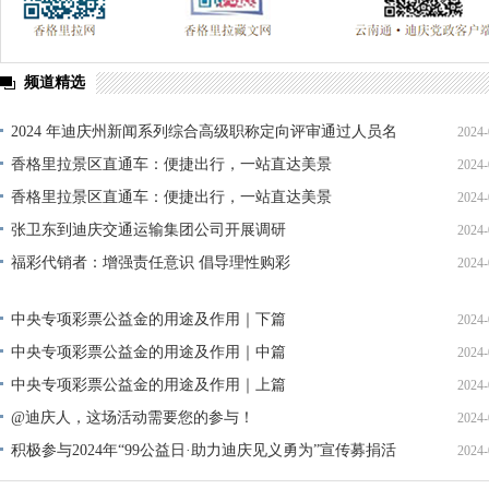
频道精选
2024 年迪庆州新闻系列综合高级职称定向评审通过人员名
2024-
单公示
香格里拉景区直通车：便捷出行，一站直达美景
2024-
香格里拉景区直通车：便捷出行，一站直达美景
2024-
张卫东到迪庆交通运输集团公司开展调研
2024-
福彩代销者：增强责任意识 倡导理性购彩
2024-
中央专项彩票公益金的用途及作用｜下篇
2024-
中央专项彩票公益金的用途及作用｜中篇
2024-
中央专项彩票公益金的用途及作用｜上篇
2024-
@迪庆人，这场活动需要您的参与！
2024-
积极参与2024年“99公益日·助力迪庆见义勇为”宣传募捐活
2024-
动倡议书