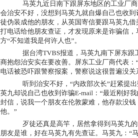
马英九近日南下跟屏东地区的工业厂商
会治安不好，没想到马英九就自爆自己也收到诈骗
徒伪装成他的朋友，从英国寄信要跟马英九借美
打电话给他朋友查证，才发现原来是诈骗信，
方“不知道我是何许人也”。
据台湾TVBS报道，马英九南下屏东跟
商抱怨治安实在要改善。屏东工业厂商代表：
电话被恐吓跟警察报案，警察说这很普遍没关
听到治安不好，“内政部次长”赶紧提出
英九却说自己也收到诈骗E-mail：“最近刚好
封信，说我一个朋友在伦敦蒙难，他存款没钱，
他。”
歹徒还真是高竿，居然拿得到马英九的
朋友是谁，好在马英九有先查证。马英九：“