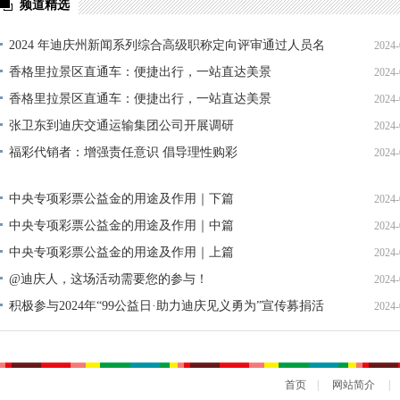
频道精选
2024 年迪庆州新闻系列综合高级职称定向评审通过人员名
2024-
单公示
香格里拉景区直通车：便捷出行，一站直达美景
2024-
香格里拉景区直通车：便捷出行，一站直达美景
2024-
张卫东到迪庆交通运输集团公司开展调研
2024-
福彩代销者：增强责任意识 倡导理性购彩
2024-
中央专项彩票公益金的用途及作用｜下篇
2024-
中央专项彩票公益金的用途及作用｜中篇
2024-
中央专项彩票公益金的用途及作用｜上篇
2024-
@迪庆人，这场活动需要您的参与！
2024-
积极参与2024年“99公益日·助力迪庆见义勇为”宣传募捐活
2024-
动倡议书