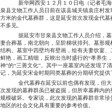
新华网西安１２月１０日电（记者毛海
泉县文物工作人员日前在该县城关镇袁庄村发
方米的金代墓葬群，这是延安首次发现金代墓
不多见。
据延安市甘泉县文物工作人员介绍，墓
妻合葬墓，南北朝向，呈阶梯状排列。墓形规
结构。墓室中四壁均有壁画，绘有夫妻饮宴、
鲜艳，画工精细，反映出当时盛行的“孝养生
神”的“三善文化”。其中一座墓室内还发现了
记，为延安宋金时期同类墓葬的分期研究提供
金代墓葬在延安以前也偶有发现，但大
次发现的墓葬群虽已被盗掘，但所幸墓葬内的
规模破坏。专家说，此次发现的墓葬群非常珍
地区的社会文化具有重要的参考价值。