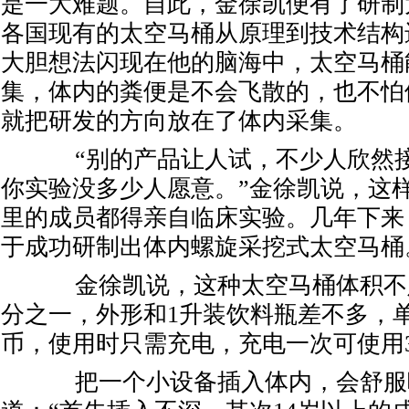
是一大难题。自此，金徐凯便有了研制
各国现有的太空马桶从原理到技术结构
大胆想法闪现在他的脑海中，太空马桶
集，体内的粪便是不会飞散的，也不怕
就把研发的方向放在了体内采集。
“别的产品让人试，不少人欣然接
你实验没多少人愿意。”金徐凯说，这
里的成员都得亲自临床实验。几年下来
于成功研制出体内螺旋采挖式太空马桶
金徐凯说，这种太空马桶体积不
分之一，外形和1升装饮料瓶差不多，
币，使用时只需充电，充电一次可使用30
把一个小设备插入体内，会舒服吗