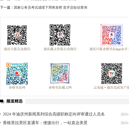
下一篇：
国家公务员考试成绩下周将发榜 首开启短信查询
频道精选
2024 年迪庆州新闻系列综合高级职称定向评审通过人员名
2024-
单公示
香格里拉景区直通车：便捷出行，一站直达美景
2024-