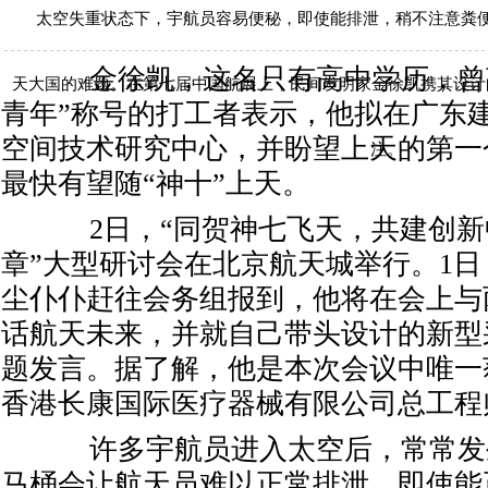
太空失重状态下，宇航员容易便秘，即使能排泄，稍不注意粪便
金徐凯，这名只有高中学历，曾获
天大国的难题。在第七届中国航展上，民间发明家金徐凯携其设计
青年”称号的打工者表示，他拟在广东
空间技术研究中心，并盼望上天的第一
注。
最快有望随“神十”上天。
2日，“同贺神七飞天，共建创新
章”大型研讨会在北京航天城举行。1
尘仆仆赶往会务组报到，他将在会上与
话航天未来，并就自己带头设计的新型
题发言。据了解，他是本次会议中唯一
香港长康国际医疗器械有限公司总工程
许多宇航员进入太空后，常常发
马桶会让航天员难以正常排泄，即使能