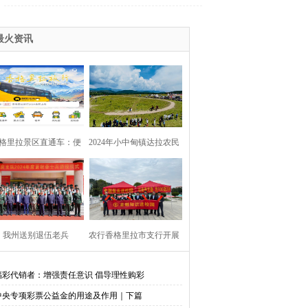
最火资讯
格里拉景区直通车：便
2024年小中甸镇达拉农民
捷出行，一站直达美景
丰收节在团结村吉达木草
原举行
我州送别退伍老兵​
农行香格里拉市支行开展
金融知识进校园活动
福彩代销者：增强责任意识 倡导理性购彩
中央专项彩票公益金的用途及作用｜下篇