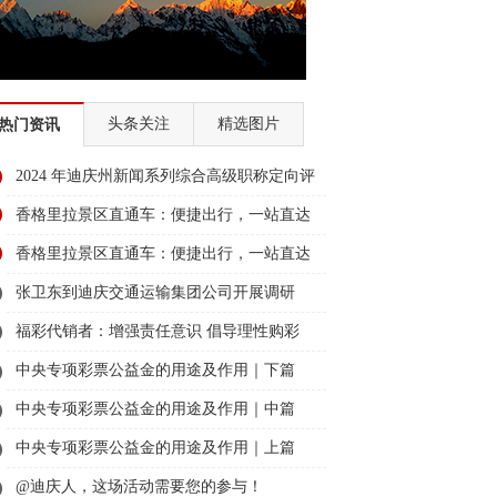
头条关注
精选图片
热门资讯
2024 年迪庆州新闻系列综合高级职称定向评
审通过人员名单公示
香格里拉景区直通车：便捷出行，一站直达
美景
香格里拉景区直通车：便捷出行，一站直达
美景
张卫东到迪庆交通运输集团公司开展调研
福彩代销者：增强责任意识 倡导理性购彩
中央专项彩票公益金的用途及作用｜下篇
中央专项彩票公益金的用途及作用｜中篇
中央专项彩票公益金的用途及作用｜上篇
@迪庆人，这场活动需要您的参与！