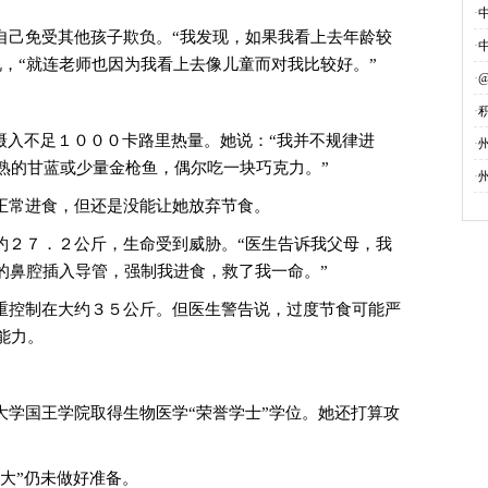
·
己免受其他孩子欺负。“我发现，如果我看上去年龄较
·
，“就连老师也因为我看上去像儿童而对我比较好。”
·
·
入不足１０００卡路里热量。她说：“我并不规律进
募
·
熟的甘蓝或少量金枪鱼，偶尔吃一块巧克力。”
·
常进食，但还是没能让她放弃节食。
２７．２公斤，生命受到威胁。“医生告诉我父母，我
的鼻腔插入导管，强制我进食，救了我一命。”
控制在大约３５公斤。但医生警告说，过度节食可能严
能力。
国王学院取得生物医学“荣誉学士”学位。她还打算攻
大”仍未做好准备。