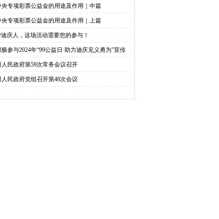
中央专项彩票公益金的用途及作用｜中篇
中央专项彩票公益金的用途及作用｜上篇
@迪庆人，这场活动需要您的参与！
积极参与2024年“99公益日·助力迪庆见义勇为”宣传
捐活动倡议书
州人民政府第59次常务会议召开
州人民政府党组召开第48次会议