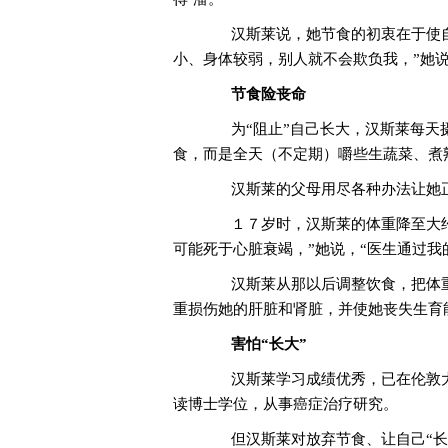
汉斯莱说，她节食的初衷在于使自
小、身体较弱，别人就不会欺负我，”她说
节食险丧命
为“阻止”自己长大，汉斯莱每天摄
食，而是全天（不定期）嚼些生蔬菜、煮
汉斯莱的父母用尽各种办法让她正
１７岁时，汉斯莱的体重降至大约
可能死于心脏衰竭，”她说，“医生通过我
汉斯莱从那以后调整饮食，把体重
重损伤她的肝脏和肾脏，并使她丧失生育
害怕“长大”
汉斯莱学习成绩优秀，已在伦敦大学
读博士学位，从事癌症治疗研究。
但汉斯莱对放弃节食、让自己“长