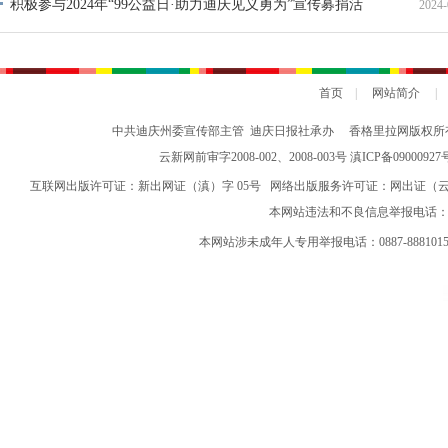
积极参与2024年“99公益日·助力迪庆见义勇为”宣传募捐活
2024-
动倡议书