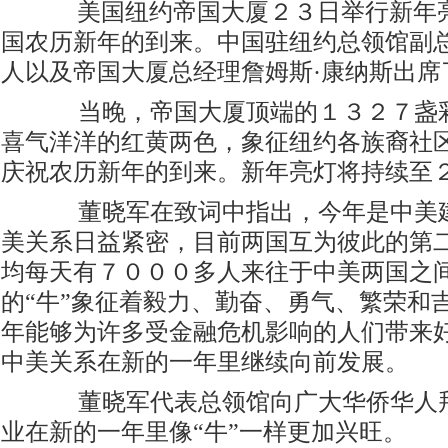
美国纽约帝国大厦２３日举行新年亮
国农历新年的到来。中国驻纽约总领馆副
人以及帝国大厦总经理詹姆斯·康纳斯出席
当晚，帝国大厦顶端的１３２７盏彩
喜气洋洋的红黄两色，象征纽约各族裔社
庆祝农历新年的到来。新年亮灯将持续至
董晓军在致词中指出，今年是中美建
美关系日益紧密，目前两国互为彼此的第
均每天有７０００多人来往于中美两国之
的“牛”象征着毅力、勤奋、勇气、繁荣和
年能够为许多受金融危机影响的人们带来
中美关系在新的一年里继续向前发展。
董晓军代表总领馆向广大华侨华人拜
业在新的一年里像“牛”一样更加兴旺。