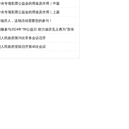
中央专项彩票公益金的用途及作用｜中篇
中央专项彩票公益金的用途及作用｜上篇
@迪庆人，这场活动需要您的参与！
积极参与2024年“99公益日·助力迪庆见义勇为”宣传
捐活动倡议书
州人民政府第59次常务会议召开
州人民政府党组召开第48次会议