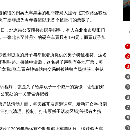
侦结的倒卖火车票案的犯罪嫌疑人提请北京铁路运输检
火车票罪成为今年春运以来首个被批捕的票贩子。
日，北京站公安段接市民举报称，有人在北京市朝阳门
，一张北京至牡丹江的硬座车票只有194元，而票贩子加
色羽绒服的男子与举报者所提供的男子特征相符。这名
不时响起。接通电话后，这名男子声称有各地车票，每
男子拿着3张车票在地铁站内交易时被铁警当场抓获，并从
诉程序，就是为了给票贩子一个威严的震慑，让他们知
路公安处的一民警告诉记者。
违法活动方面，每天都开展票源调查、发动群众举报倒
三打”(清理、控制、打击票贩子活动区域)等强有力措
了2009年春运首个制售假火车票团伙，缴获假火车