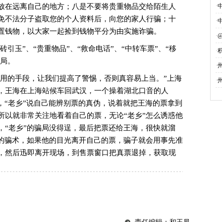
放在远离自己的地方；八是不要将贵重物品交给陌生人
·
免不法分子盗取您的个人资料后，向您的家人行骗；十
·
置钱物，以大家一起捡到钱物平分为由实施诈骗。
·
玉”、“贵重物品”、“救命电话”、“中转车票”、“移
·
骗局。
募
·
的手段，让我们提高了警惕，否则真容易上当。”上海
·
，王海在上海站候车回武汉，一个操着湖北口音的人
，“老乡”说自己能辨别票的真伪，说着就把王海的票拿到
所以就非常关注地看着自己的票，无论“老乡”怎么诱惑他
，“老乡”的骗局没得逞，最后把票还给王海，很快就溜
”的骗术，如果他的目光离开自己的票，骗子就会用事先准
，然后迅即离开现场，到售票窗口把真票退掉，获取现