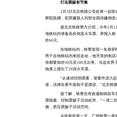
打击票贩有节奏
2月3日北京铁路公安处将一起快速
察院批捕，犯罪嫌疑人刘智全因涉嫌倒卖
据北京铁路警方介绍，今年1月12
地铁站内准备高价倒卖火车票。举报人称
价66元。
在地铁站内，铁警发现一名身穿棕
男子在地铁站内来回走动，他手里的电话
张都要加价50元至100元出售。当这名
他身上搜出了26张火车票。
“从速侦结倒票案，使案件进入起
道，法律在黄牛面前不是摆设。”北京铁
据了解，铁警在有效遏制倒卖车票
票线索、控制票贩子活动处所、“一清二控
施，挤压票贩子活动空间。
今年新年第一天，广州铁警一举捣毁