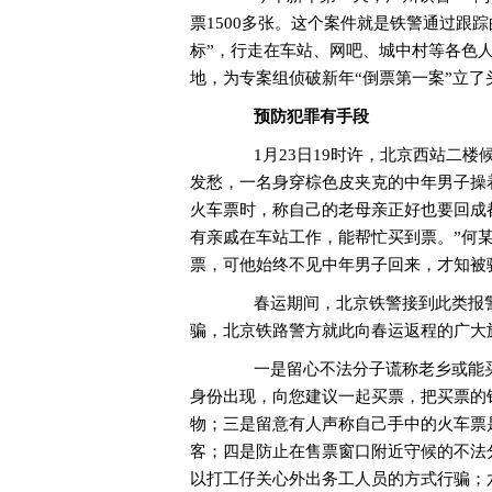
票1500多张。这个案件就是铁警通过跟
标”，行走在车站、网吧、城中村等各色
地，为专案组侦破新年“倒票第一案”立了
预防犯罪有手段
1月23日19时许，北京西站二楼
发愁，一名身穿棕色皮夹克的中年男子操
火车票时，称自己的老母亲正好也要回成
有亲戚在车站工作，能帮忙买到票。”何某
票，可他始终不见中年男子回来，才知被
春运期间，北京铁警接到此类报警
骗，北京铁路警方就此向春运返程的广大
一是留心不法分子谎称老乡或能买
身份出现，向您建议一起买票，把买票的
物；三是留意有人声称自己手中的火车票
客；四是防止在售票窗口附近守候的不法
以打工仔关心外出务工人员的方式行骗；