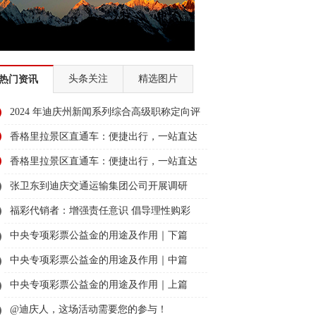
头条关注
精选图片
热门资讯
2024 年迪庆州新闻系列综合高级职称定向评
审通过人员名单公示
香格里拉景区直通车：便捷出行，一站直达
美景
香格里拉景区直通车：便捷出行，一站直达
美景
张卫东到迪庆交通运输集团公司开展调研
福彩代销者：增强责任意识 倡导理性购彩
中央专项彩票公益金的用途及作用｜下篇
中央专项彩票公益金的用途及作用｜中篇
中央专项彩票公益金的用途及作用｜上篇
@迪庆人，这场活动需要您的参与！