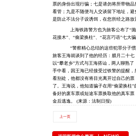
票的身份出现行骗；七是请勿将所带物品
看管；九是不随便与人交谈留下地址，避
是防止不法分子设诱饵，在您所经之路放
上海铁路警方也为旅客公布了“抛砖引
花接木”、“偷梁换柱”、“花言巧语”七大
“警察精心总结的这些犯罪分子惯用
旅客王海就谈到了他的经历：腊月二十七
以“攀老乡”方式与王海搭讪，两人聊熟了
手中看，因王海已经接受过铁警的提醒，
看别处，他都没有将目光离开过自己的票
了。王海说，他知道骗子在用“偷梁换柱
备好的废车票或短途车票换取他的真车票
金后逃逸。 (来源：法制日报)
上一页