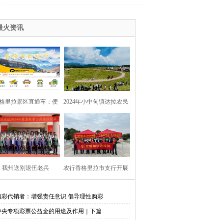
最火资讯
格里拉景区直通车：便
2024年小中甸镇达拉农民
捷出行，一站直达美景
丰收节在团结村吉达木草
原举行
我州送别退伍老兵​
农行香格里拉市支行开展
金融知识进校园活动
福彩代销者：增强责任意识 倡导理性购彩
中央专项彩票公益金的用途及作用｜下篇