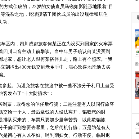
踪的方式侦破的，23岁的女侦查员马锐如影随形地跟着“目
人等混杂之地，逐渐摸清了团伙成员的出没规律和居住
头功。
候车区内，四川成都旅客何某正在为没买到回家的火车票
着四川口音主动上前攀谈。当中年男子确认何某没买到
都老家，想让老人跟何某搭伴儿走，路上有个照应。“我
香
立刻掏出400元钱交到老乡手中，满心欢喜地托他去买
骗。
多起。为避免旅客在旅途中被一些不法分子利用上当受
旅客发布了“十大防骗术”：
到票，取得您的信任后行骗；二是注意有人以同行旅客
钱交给一个人，最后拿钱的人设法离开，骗取您的财
是排队买来的，车票只要加少量辛苦费，以此欺骗旅
·
分子偷听到您要去哪里，之后伺机行骗；五是防范有人
·
六是留心有人以孕妇、哺乳期妇女、行动不便、临时退