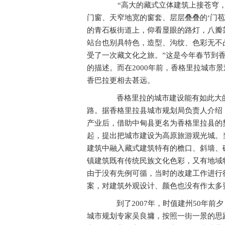
“高大的藏式立体建筑上接苍穹
门窗、天窄地宽的窗套、层层叠叠的‘门
的青石板街道上，仰看显眼的路灯，八瓣
站台也别具特色，造型、沟纹、色彩无不
受了一次藏文化之旅。”这是今年春节到
的描述。而在2000年前，香格里拉城市
香巴拉更相去甚远。
香格里拉的城市建设能有如此大的
路。据香格里拉县城市规划局负责人介绍，
产业后，借助中甸县更名为香格里拉县的
起，提出把城市建设为高原旅游观光城。
建筑中融入藏式建筑特有的檐口、斜墙、
镇建筑既有传统民族文化色彩，又有地域
由于没有先例可循，当时的改建工作进行
案，对建筑外观设计、颜色也没有作太多
到了2007年，时值建州50年前
城市规划专家吴良墉，按照一街一景的思