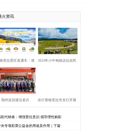
最火资讯
格里拉景区直通车：便
2024年小中甸镇达拉农民
捷出行，一站直达美景
丰收节在团结村吉达木草
原举行
我州送别退伍老兵​
农行香格里拉市支行开展
金融知识进校园活动
福彩代销者：增强责任意识 倡导理性购彩
中央专项彩票公益金的用途及作用｜下篇