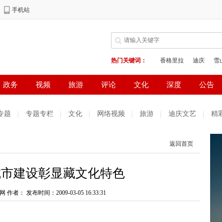
专题
专题专栏
文化
网络视频
旅游
迪庆文艺
精
测试
普达措国家公园
好读好看
健康生活
天气预报
返回首页
庆妇女网
中共迪庆州委办公室
电子商务
城市建设彰显藏文化特色
网 作者：
发布时间：2009-03-05 16:33:31