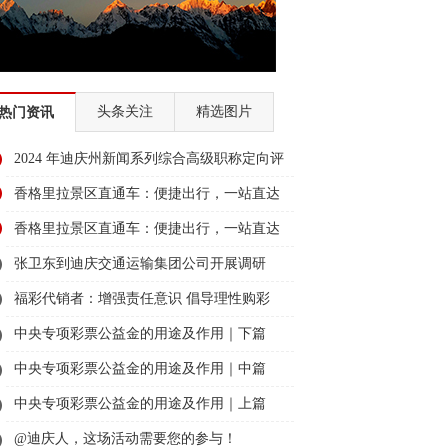
头条关注
精选图片
热门资讯
2024 年迪庆州新闻系列综合高级职称定向评
审通过人员名单公示
香格里拉景区直通车：便捷出行，一站直达
美景
香格里拉景区直通车：便捷出行，一站直达
美景
张卫东到迪庆交通运输集团公司开展调研
福彩代销者：增强责任意识 倡导理性购彩
中央专项彩票公益金的用途及作用｜下篇
中央专项彩票公益金的用途及作用｜中篇
中央专项彩票公益金的用途及作用｜上篇
@迪庆人，这场活动需要您的参与！