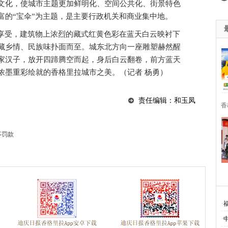
文化，使城市主题更加鲜明化、空间公共化、街景特色
富的“宝伞”为主题，是主要行政机关和商业集中地。
受，建筑物上浓烈的藏式红黄色彩在蓝天白云映衬下
藏乡情、民族味扑面而至。城东北方向一座雕塑赫然醒
家汉子，放开四蹄腾空而起，身后白云翻卷，前方蓝天
浓墨重彩绘就的香格里拉城市之美。
（记者 杨勇）
责任编辑：和玉凤
香
不罚款
·
·