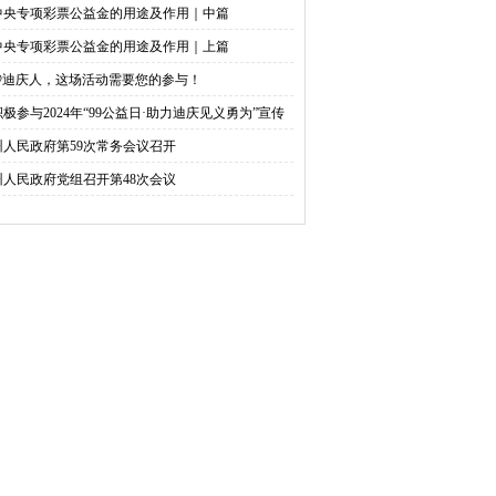
中央专项彩票公益金的用途及作用｜中篇
中央专项彩票公益金的用途及作用｜上篇
@迪庆人，这场活动需要您的参与！
积极参与2024年“99公益日·助力迪庆见义勇为”宣传
捐活动倡议书
州人民政府第59次常务会议召开
州人民政府党组召开第48次会议