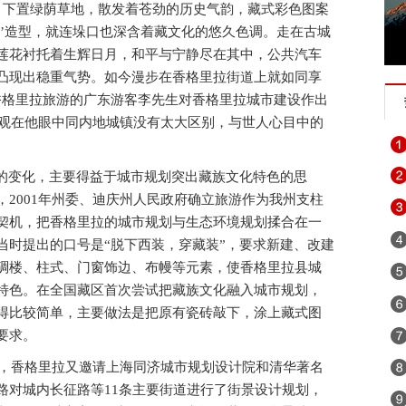
，下置绿荫草地，散发着苍劲的历史气韵，藏式彩色图案
苞’造型，就连垛口也深含着藏文化的悠久色调。走在古城
莲花衬托着生辉日月，和平与宁静尽在其中，公共汽车
凸现出稳重气势。如今漫步在香格里拉街道上就如同享
香格里拉旅游的广东游客李先生对香格里拉城市建设作出
景观在他眼中同内地城镇没有太大区别，与世人心目中的
变化，主要得益于城市规划突出藏族文化特色的思
2001年州委、迪庆州人民政府确立旅游作为我州支柱
契机，把香格里拉的城市规划与生态环境规划揉合在一
当时提出的口号是“脱下西装，穿藏装”，要求新建、改建
碉楼、柱式、门窗饰边、布幔等元素，使香格里拉县城
特色。在全国藏区首次尝试把藏族文化融入城市规划，
得比较简单，主要做法是把原有瓷砖敲下，涂上藏式图
要求。
夕，香格里拉又邀请上海同济城市规划设计院和清华著名
路对城内长征路等11条主要街道进行了街景设计规划，