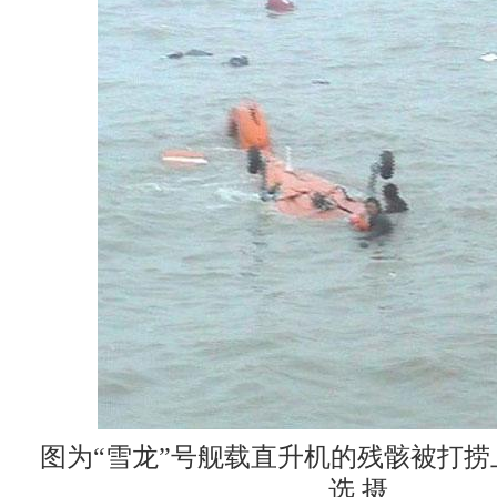
图为“雪龙”号舰载直升机的残骸被打捞
选 摄