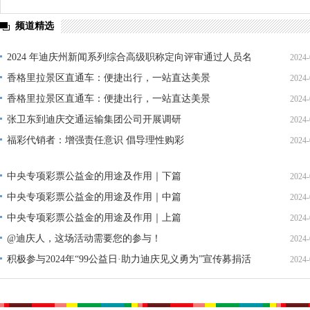
频道精选
2024 年迪庆州新闻系列综合高级职称定向评审通过人员名
2024-
单公示
香格里拉景区直通车：便捷出行，一站直达美景
2024-
香格里拉景区直通车：便捷出行，一站直达美景
2024-
张卫东到迪庆交通运输集团公司开展调研
2024-
福彩代销者：增强责任意识 倡导理性购彩
2024-
中央专项彩票公益金的用途及作用｜下篇
2024-
中央专项彩票公益金的用途及作用｜中篇
2024-
中央专项彩票公益金的用途及作用｜上篇
2024-
@迪庆人，这场活动需要您的参与！
2024-
积极参与2024年“99公益日·助力迪庆见义勇为”宣传募捐活
2024-
动倡议书