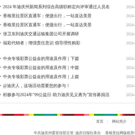
2024 年迪庆州新闻系列综合高级职称定向评审通过人员名
2024-
单公示
香格里拉景区直通车：便捷出行，一站直达美景
2024-
香格里拉景区直通车：便捷出行，一站直达美景
2024-
张卫东到迪庆交通运输集团公司开展调研
2024-
福彩代销者：增强责任意识 倡导理性购彩
2024-
中央专项彩票公益金的用途及作用｜下篇
2024-
中央专项彩票公益金的用途及作用｜中篇
2024-
中央专项彩票公益金的用途及作用｜上篇
2024-
@迪庆人，这场活动需要您的参与！
2024-
积极参与2024年“99公益日·助力迪庆见义勇为”宣传募捐活
2024-
动倡议书