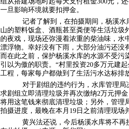
组从搭建场地时起每天支付租金300元，还
一旦影响环境就要扣押金。
记者了解到，在拍摄期间，杨溪水库
山的塑料饭盒、酒瓶甚至粪便等生活垃圾
的夜戏，现场还弥漫着浓重的柴油味，水
漂浮物。幸好没有下雨，大部分油污还没
而在此之前，保护杨溪水库的水源不受污
引以为傲的职责。“村里投资20多万元建
工程，每家每户都做到了生活污水达标排放
对于剧组的违约行为，水库管理局决
求剧组立即清理垃圾并再次缴纳2万元押
将用这笔钱来彻底清理垃圾；另外，管理
拍摄进度，最晚在本月19日之前清理现场
黄兴法还说，今后杨溪水库将不再接