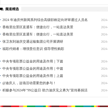
频道精选
2024 年迪庆州新闻系列综合高级职称定向评审通过人员名
2024-
单公示
香格里拉景区直通车：便捷出行，一站直达美景
2024-
香格里拉景区直通车：便捷出行，一站直达美景
2024-
张卫东到迪庆交通运输集团公司开展调研
2024-
福彩代销者：增强责任意识 倡导理性购彩
2024-
中央专项彩票公益金的用途及作用｜下篇
2024-
中央专项彩票公益金的用途及作用｜中篇
2024-
中央专项彩票公益金的用途及作用｜上篇
2024-
@迪庆人，这场活动需要您的参与！
2024-
积极参与2024年“99公益日·助力迪庆见义勇为”宣传募捐活
2024-
动倡议书