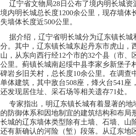
辽宁省文物局28日公布了境内明长城资
境内明长城总长度1200余公里，现存墙体长
失墙体长度近500公里。
据介绍，辽宁省明长城分为辽东镇长城
分。其中，辽东镇长城东起丹东市虎山，
山，从东向西行经12个市的32个县（市、区
公里。蓟镇长城南起绥中县李家乡新堡子
碑岩乡旧关村，总长度10余公里。在调查
单体建筑，其中敌台508座，烽火台541座
还发现居住址、采石场等相关遗存71处。
专家指出，明辽东镇长城有着显著的地
的防御体系和因地制宜的建筑结构和布局
长城的辽东墙体类型除有土墙、石墙、山
还有新确认的河险（堑）段落。从辽东地