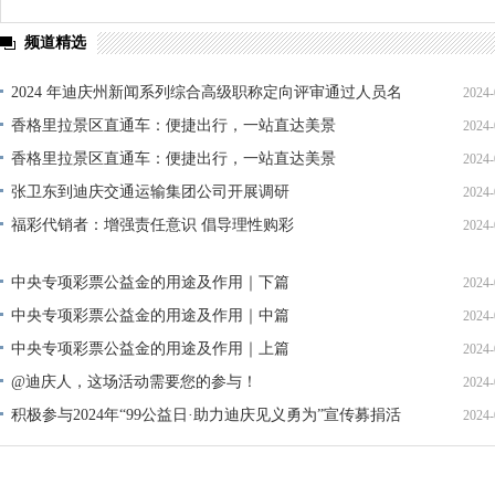
频道精选
2024 年迪庆州新闻系列综合高级职称定向评审通过人员名
2024-
单公示
香格里拉景区直通车：便捷出行，一站直达美景
2024-
香格里拉景区直通车：便捷出行，一站直达美景
2024-
张卫东到迪庆交通运输集团公司开展调研
2024-
福彩代销者：增强责任意识 倡导理性购彩
2024-
中央专项彩票公益金的用途及作用｜下篇
2024-
中央专项彩票公益金的用途及作用｜中篇
2024-
中央专项彩票公益金的用途及作用｜上篇
2024-
@迪庆人，这场活动需要您的参与！
2024-
积极参与2024年“99公益日·助力迪庆见义勇为”宣传募捐活
2024-
动倡议书