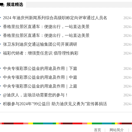
频道精选
2024 年迪庆州新闻系列综合高级职称定向评审通过人员名
2024-
单公示
香格里拉景区直通车：便捷出行，一站直达美景
2024-
香格里拉景区直通车：便捷出行，一站直达美景
2024-
张卫东到迪庆交通运输集团公司开展调研
2024-
福彩代销者：增强责任意识 倡导理性购彩
2024-
中央专项彩票公益金的用途及作用｜下篇
2024-
中央专项彩票公益金的用途及作用｜中篇
2024-
中央专项彩票公益金的用途及作用｜上篇
2024-
@迪庆人，这场活动需要您的参与！
2024-
积极参与2024年“99公益日·助力迪庆见义勇为”宣传募捐活
2024-
动倡议书