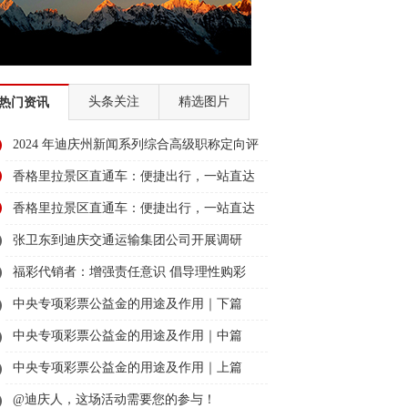
头条关注
精选图片
热门资讯
2024 年迪庆州新闻系列综合高级职称定向评
审通过人员名单公示
香格里拉景区直通车：便捷出行，一站直达
美景
香格里拉景区直通车：便捷出行，一站直达
美景
张卫东到迪庆交通运输集团公司开展调研
福彩代销者：增强责任意识 倡导理性购彩
中央专项彩票公益金的用途及作用｜下篇
中央专项彩票公益金的用途及作用｜中篇
中央专项彩票公益金的用途及作用｜上篇
@迪庆人，这场活动需要您的参与！