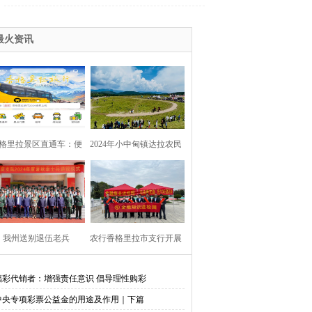
最火资讯
格里拉景区直通车：便
2024年小中甸镇达拉农民
捷出行，一站直达美景
丰收节在团结村吉达木草
原举行
我州送别退伍老兵​
农行香格里拉市支行开展
金融知识进校园活动
福彩代销者：增强责任意识 倡导理性购彩
中央专项彩票公益金的用途及作用｜下篇