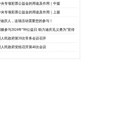
中央专项彩票公益金的用途及作用｜中篇
中央专项彩票公益金的用途及作用｜上篇
@迪庆人，这场活动需要您的参与！
积极参与2024年“99公益日·助力迪庆见义勇为”宣传
捐活动倡议书
州人民政府第59次常务会议召开
州人民政府党组召开第48次会议