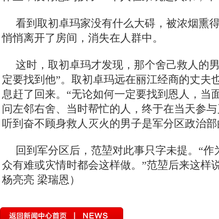
看到取初卓玛家没有什么大碍，被浓烟熏
悄悄离开了房间，消失在人群中。
这时，取初卓玛才发现，那个舍己救人的男
定要找到他”。取初卓玛远在丽江经商的丈夫
息赶了回来。“无论如何一定要找到恩人，当
问左邻右舍、当时帮忙的人，终于在当天参与
听到奋不顾身救人灭火的男子是军分区政治部
回到军分区后，范堃对此事只字未提。“作
众有难或灾情时都会这样做。”范堃后来这样说
杨亮亮 梁瑞恩）