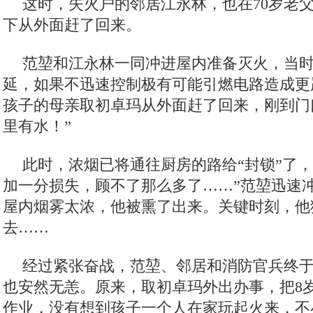
这时，失火户的邻居江永林，也在70岁老
下从外面赶了回来。
范堃和江永林一同冲进屋内准备灭火，当
延，如果不迅速控制极有可能引燃电路造成更
孩子的母亲取初卓玛从外面赶了回来，刚到门
里有水！”
此时，浓烟已将通往厨房的路给“封锁”了，
加一分损失，顾不了那么多了……”范堃迅速
屋内烟雾太浓，他被熏了出来。关键时刻，他
去……
经过紧张奋战，范堃、邻居和消防官兵终
也安然无恙。原来，取初卓玛外出办事，把8
作业，没有想到孩子一个人在家玩起火来，不