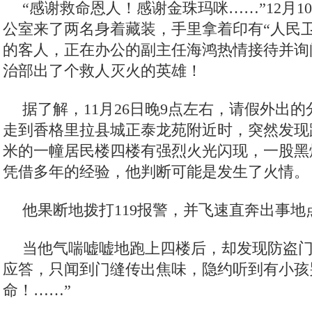
“感谢救命恩人！感谢金珠玛咪……”12月1
公室来了两名身着藏装，手里拿着印有“人民
的客人，正在办公的副主任海鸿热情接待并询
治部出了个救人灭火的英雄！
据了解，11月26日晚9点左右，请假外出
走到香格里拉县城正泰龙苑附近时，突然发现距
米的一幢居民楼四楼有强烈火光闪现，一股黑
凭借多年的经验，他判断可能是发生了火情。
他果断地拨打119报警，并飞速直奔出事地
当他气喘嘘嘘地跑上四楼后，却发现防盗
应答，只闻到门缝传出焦味，隐约听到有小孩
命！……”