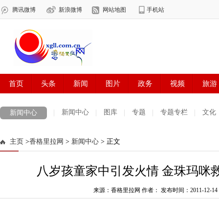
新闻中心
图库
专题
专题专栏
文化
新闻中心
数字报刊
迪庆手机报
摄影世界
测试
普达措国家公园
主页
>
香格里拉网
>
新闻中心
> 正文
法治迪庆
周边地区
生活资讯
迪庆妇女网
中共迪庆州委
八岁孩童家中引发火情 金珠玛咪
来源：香格里拉网 作者：
发布时间：2011-12-14 1