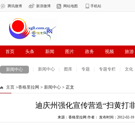
新闻中心
图库
专题
专题专栏
文化
新闻中心
数字报刊
迪庆手机报
摄影世界
测试
普达措国家公园
主页
>
香格里拉网
>
新闻中心
> 正文
法治迪庆
周边地区
生活资讯
迪庆妇女网
中共迪庆州委
迪庆州强化宣传营造“扫黄打非
来源：香格里拉网 作者：
发布时间：2012-02-19 1