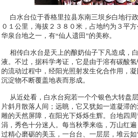
白水台位于香格里拉县东南三坝乡白地行
０１公里，海拔２３８０米，占地约为３平方
华泉台地之一，有“仙人遗田”的美称。
相传白水台是天上的酿奶仙子下凡造成，
液。不过，据科学考证，它是由于溶有碳酸氢
的流动过程中，经阳光照射发生化合作用，凝
沉淀物不断覆盖地表而形成。
从近处看，白水台宛若一个个银色大转盘
片斜月散落人间；远眺，它又犹如一道凝滞的
雕的天然屏障，在阳光下烁烁生辉。台地四周
涓，秀色十分迷人。每当秋季来临，万山红遍
过精心磨砺的美玉，一台台、一层层，堆云如