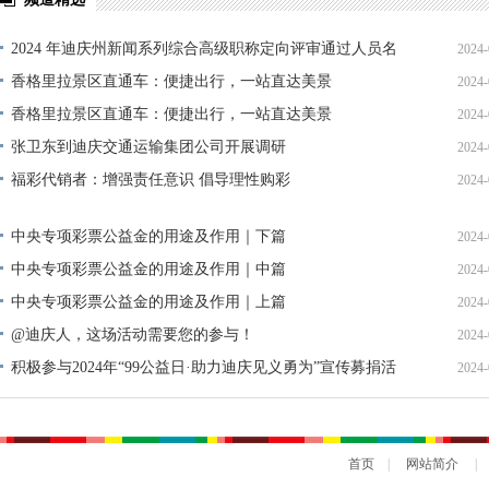
2024 年迪庆州新闻系列综合高级职称定向评审通过人员名
2024-
单公示
香格里拉景区直通车：便捷出行，一站直达美景
2024-
香格里拉景区直通车：便捷出行，一站直达美景
2024-
张卫东到迪庆交通运输集团公司开展调研
2024-
福彩代销者：增强责任意识 倡导理性购彩
2024-
中央专项彩票公益金的用途及作用｜下篇
2024-
中央专项彩票公益金的用途及作用｜中篇
2024-
中央专项彩票公益金的用途及作用｜上篇
2024-
@迪庆人，这场活动需要您的参与！
2024-
积极参与2024年“99公益日·助力迪庆见义勇为”宣传募捐活
2024-
动倡议书