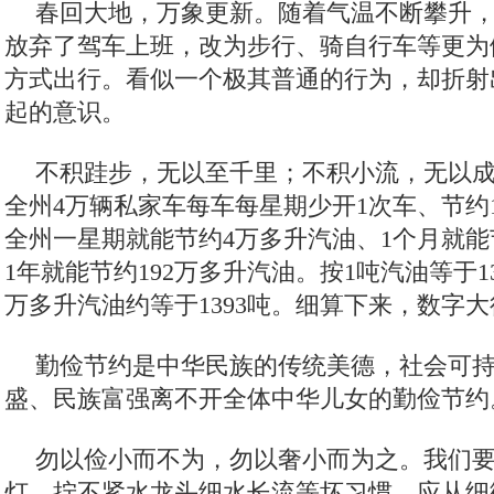
春回大地，万象更新。随着气温不断攀升
放弃了驾车上班，改为步行、骑自行车等更为
方式出行。看似一个极其普通的行为，却折射
起的意识。
不积跬步，无以至千里；不积小流，无以
全州4万辆私家车每车每星期少开1次车、节约
全州一星期就能节约4万多升汽油、1个月就能
1年就能节约192万多升汽油。按1吨汽油等于13
万多升汽油约等于1393吨。细算下来，数字
勤俭节约是中华民族的传统美德，社会可
盛、民族富强离不开全体中华儿女的勤俭节约
勿以俭小而不为，勿以奢小而为之。我们
灯、拧不紧水龙头细水长流等坏习惯，应从细