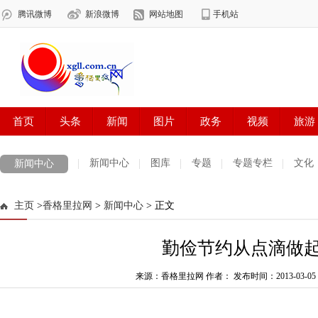
新闻中心
图库
专题
专题专栏
文化
新闻中心
数字报刊
迪庆手机报
摄影世界
测试
普达措国家公园
主页
>
香格里拉网
>
新闻中心
> 正文
法治迪庆
周边地区
生活资讯
迪庆妇女网
中共迪庆州委
勤俭节约从点滴做
来源：香格里拉网 作者：
发布时间：2013-03-05 0