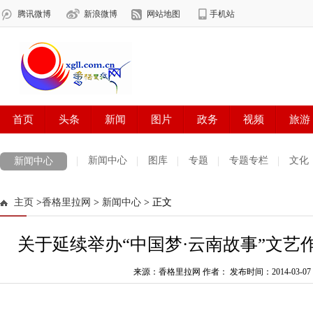
新闻中心
图库
专题
专题专栏
文化
新闻中心
数字报刊
迪庆手机报
摄影世界
测试
普达措国家公园
主页
>
香格里拉网
>
新闻中心
> 正文
法治迪庆
周边地区
生活资讯
迪庆妇女网
中共迪庆州委
关于延续举办“中国梦·云南故事”文艺
来源：香格里拉网 作者：
发布时间：2014-03-07 1