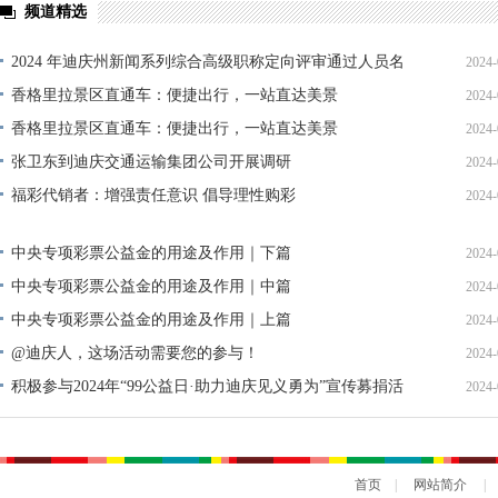
频道精选
2024 年迪庆州新闻系列综合高级职称定向评审通过人员名
2024-
单公示
香格里拉景区直通车：便捷出行，一站直达美景
2024-
香格里拉景区直通车：便捷出行，一站直达美景
2024-
张卫东到迪庆交通运输集团公司开展调研
2024-
福彩代销者：增强责任意识 倡导理性购彩
2024-
中央专项彩票公益金的用途及作用｜下篇
2024-
中央专项彩票公益金的用途及作用｜中篇
2024-
中央专项彩票公益金的用途及作用｜上篇
2024-
@迪庆人，这场活动需要您的参与！
2024-
积极参与2024年“99公益日·助力迪庆见义勇为”宣传募捐活
2024-
动倡议书