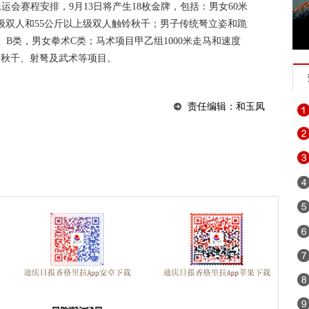
运会赛程安排，9月13日将产生18枚金牌，包括：男女60米
斤级双人和55公斤以上级双人触铃秋千；男子传统弩立姿和跪
B类，男女拳术C类；马术项目甲乙组1000米走马和速度
子秋千、射弩及武术等项目。
责任编辑：和玉凤