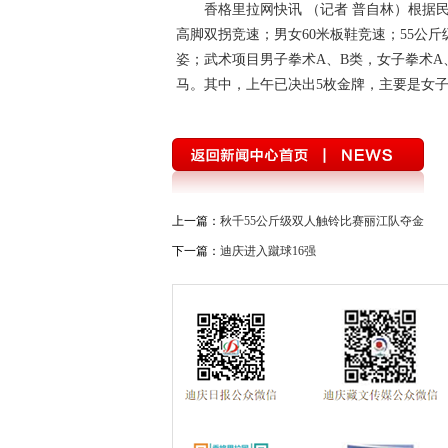
香格里拉网快讯 （记者 普自林）
根据民
高脚双拐竞速；男女60米板鞋竞速；55公
姿；武术项目男子拳术A、B类，女子拳术A、
马。其中，上午已决出5枚金牌，主要是女
上一篇：
秋千55公斤级双人触铃比赛丽江队夺金
下一篇：
迪庆进入蹴球16强