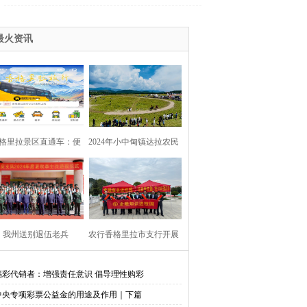
最火资讯
格里拉景区直通车：便
2024年小中甸镇达拉农民
捷出行，一站直达美景
丰收节在团结村吉达木草
原举行
我州送别退伍老兵​
农行香格里拉市支行开展
金融知识进校园活动
福彩代销者：增强责任意识 倡导理性购彩
中央专项彩票公益金的用途及作用｜下篇