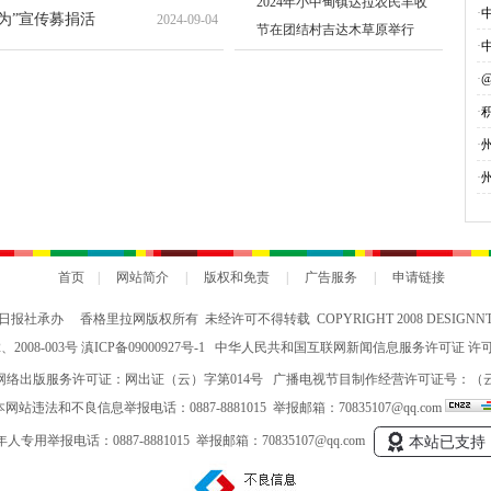
2024年小中甸镇达拉农民丰收
·
勇为”宣传募捐活
2024-09-04
节在团结村吉达木草原举行
·
·
·
募
·
·