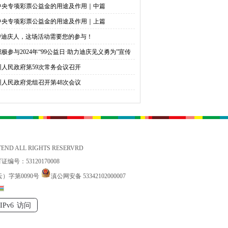
中央专项彩票公益金的用途及作用｜中篇
中央专项彩票公益金的用途及作用｜上篇
@迪庆人，这场活动需要您的参与！
积极参与2024年“99公益日·助力迪庆见义勇为”宣传
捐活动倡议书
州人民政府第59次常务会议召开
州人民政府党组召开第48次会议