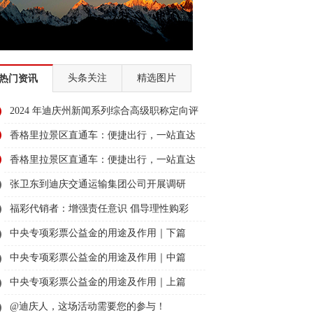
头条关注
精选图片
热门资讯
2024 年迪庆州新闻系列综合高级职称定向评
审通过人员名单公示
香格里拉景区直通车：便捷出行，一站直达
美景
香格里拉景区直通车：便捷出行，一站直达
美景
张卫东到迪庆交通运输集团公司开展调研
福彩代销者：增强责任意识 倡导理性购彩
中央专项彩票公益金的用途及作用｜下篇
中央专项彩票公益金的用途及作用｜中篇
中央专项彩票公益金的用途及作用｜上篇
@迪庆人，这场活动需要您的参与！