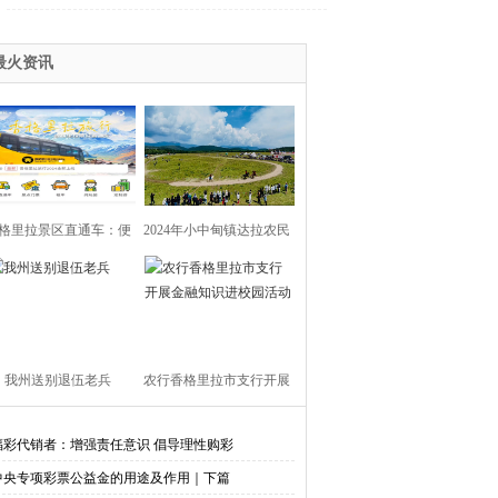
最火资讯
格里拉景区直通车：便
2024年小中甸镇达拉农民
捷出行，一站直达美景
丰收节在团结村吉达木草
原举行
我州送别退伍老兵​
农行香格里拉市支行开展
金融知识进校园活动
福彩代销者：增强责任意识 倡导理性购彩
中央专项彩票公益金的用途及作用｜下篇