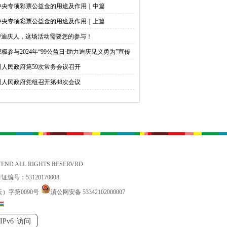
中央专项彩票公益金的用途及作用｜中篇
中央专项彩票公益金的用途及作用｜上篇
@迪庆人，这场活动需要您的参与！
积极参与2024年“99公益日·助力迪庆见义勇为”宣传
捐活动倡议书
州人民政府第59次常务会议召开
州人民政府党组召开第48次会议