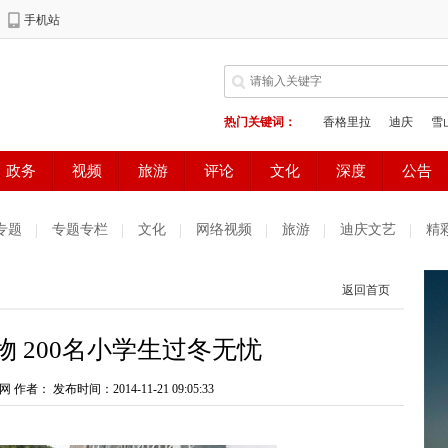
专题
专题专栏
文化
网络视频
旅游
迪庆文艺
精
测试
普达措国家公园
好读好看
健康生活
天气预报
返回首页
庆妇女网
中共迪庆州委办公室
电子商务
 200名小学生过冬无忧
网 作者：
发布时间：2014-11-21 09:05:33