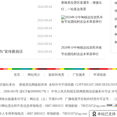
香格里拉景区直通车：便捷出
·
2024-09-04
行，一站直达美景
·
·
2024-09-04
·
2024-09-04
募
·
2024-09-04
·
2024-09-04
2024年小中甸镇达拉农民丰收
勇为”宣传募捐活
2024-09-04
节在团结村吉达木草原举行