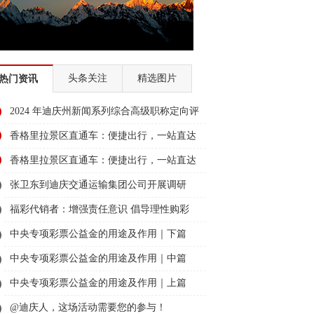
头条关注
精选图片
热门资讯
2024 年迪庆州新闻系列综合高级职称定向评
审通过人员名单公示
香格里拉景区直通车：便捷出行，一站直达
美景
香格里拉景区直通车：便捷出行，一站直达
美景
张卫东到迪庆交通运输集团公司开展调研
福彩代销者：增强责任意识 倡导理性购彩
中央专项彩票公益金的用途及作用｜下篇
中央专项彩票公益金的用途及作用｜中篇
中央专项彩票公益金的用途及作用｜上篇
@迪庆人，这场活动需要您的参与！