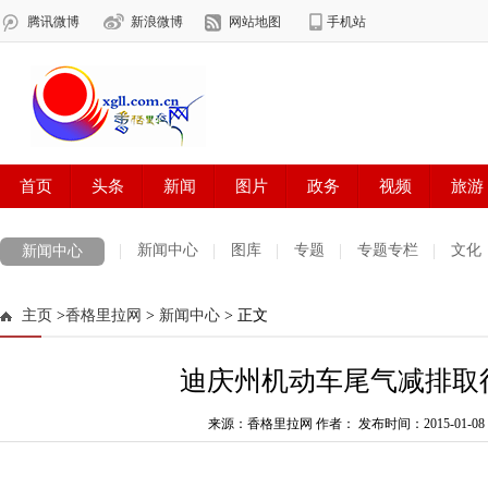
新闻中心
图库
专题
专题专栏
文化
新闻中心
数字报刊
迪庆手机报
摄影世界
测试
普达措国家公园
主页
>
香格里拉网
>
新闻中心
> 正文
法治迪庆
周边地区
生活资讯
迪庆妇女网
中共迪庆州委
迪庆州机动车尾气减排取
来源：香格里拉网 作者：
发布时间：2015-01-08 1