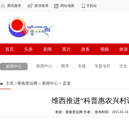
新闻中心
图库
专题
专题专栏
文化
新闻中心
数字报刊
迪庆手机报
摄影世界
测试
普达措国家公园
主页
>
香格里拉网
>
新闻中心
> 正文
法治迪庆
周边地区
生活资讯
迪庆妇女网
中共迪庆州委
维西推进“科普惠农兴村
来源：香格里拉网 作者：
发布时间：2015-01-14 0