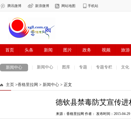
新闻中心
图库
专题
专题专栏
文化
新闻中心
数字报刊
迪庆手机报
摄影世界
测试
普达措国家公园
主页
>
香格里拉网
>
新闻中心
> 正文
法治迪庆
周边地区
生活资讯
迪庆妇女网
中共迪庆州委
德钦县禁毒防艾宣传进
来源：香格里拉网 作者：
发布时间：2015-04-29 1