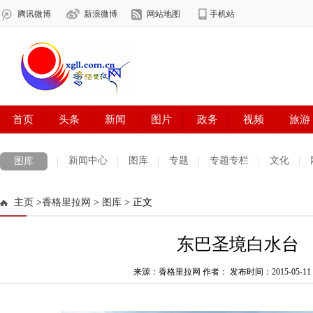
新闻中心
图库
专题
专题专栏
文化
图库
数字报刊
迪庆手机报
摄影世界
测试
普达措国家公园
主页
>
香格里拉网
>
图库
> 正文
法治迪庆
周边地区
生活资讯
迪庆妇女网
中共迪庆州委
东巴圣境白水台
来源：香格里拉网 作者：
发布时间：2015-05-11 1