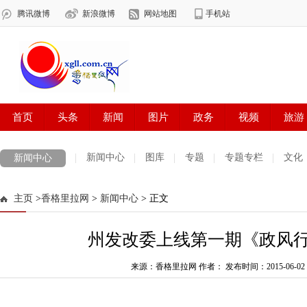
新闻中心
图库
专题
专题专栏
文化
新闻中心
数字报刊
迪庆手机报
摄影世界
测试
普达措国家公园
主页
>
香格里拉网
>
新闻中心
> 正文
法治迪庆
周边地区
生活资讯
迪庆妇女网
中共迪庆州委
州发改委上线第一期《政风
来源：香格里拉网 作者：
发布时间：2015-06-02 0