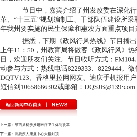
节目中，嘉宾介绍了州发改委在深化行
革、“十三五”规划编制工、干部队伍建设所采
年我州要实施的民生保障和惠农方面重点项目
据悉，下期《政风行风热线》节目播出
上午
11
：
50
，州教育局将做客《政风行风》热
目，欢迎朋友们关注。节目收听方式：
FM104.
动参与方式：热线电话
8229333
、
8229444
。微
DQTV123
。香格里拉网网友、迪庆手机报用户
短信到
10658666302
或邮箱：
DQSJB@139
·
com
上一篇：
维西县稳步推进医疗卫生体制改革
下一篇：
州残疾人康复中心大楼封顶