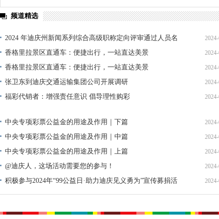
频道精选
2024 年迪庆州新闻系列综合高级职称定向评审通过人员名
2024-
单公示
香格里拉景区直通车：便捷出行，一站直达美景
2024-
香格里拉景区直通车：便捷出行，一站直达美景
2024-
张卫东到迪庆交通运输集团公司开展调研
2024-
福彩代销者：增强责任意识 倡导理性购彩
2024-
中央专项彩票公益金的用途及作用｜下篇
2024-
中央专项彩票公益金的用途及作用｜中篇
2024-
中央专项彩票公益金的用途及作用｜上篇
2024-
@迪庆人，这场活动需要您的参与！
2024-
积极参与2024年“99公益日·助力迪庆见义勇为”宣传募捐活
2024-
动倡议书