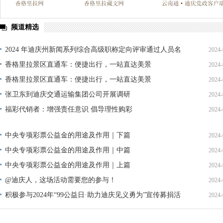
频道精选
2024 年迪庆州新闻系列综合高级职称定向评审通过人员名
2024-
单公示
香格里拉景区直通车：便捷出行，一站直达美景
2024-
香格里拉景区直通车：便捷出行，一站直达美景
2024-
张卫东到迪庆交通运输集团公司开展调研
2024-
福彩代销者：增强责任意识 倡导理性购彩
2024-
中央专项彩票公益金的用途及作用｜下篇
2024-
中央专项彩票公益金的用途及作用｜中篇
2024-
中央专项彩票公益金的用途及作用｜上篇
2024-
@迪庆人，这场活动需要您的参与！
2024-
积极参与2024年“99公益日·助力迪庆见义勇为”宣传募捐活
2024-
动倡议书