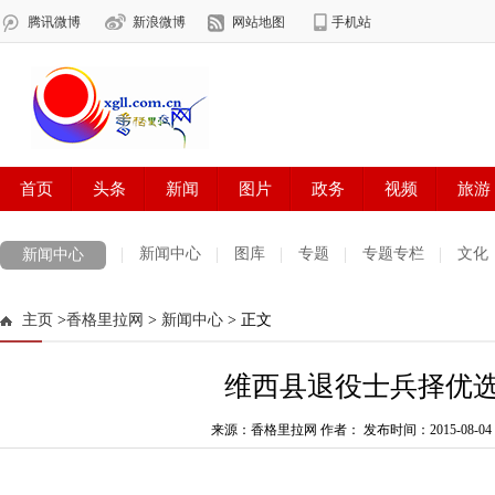
新闻中心
图库
专题
专题专栏
文化
新闻中心
数字报刊
迪庆手机报
摄影世界
测试
普达措国家公园
主页
>
香格里拉网
>
新闻中心
> 正文
法治迪庆
周边地区
生活资讯
迪庆妇女网
中共迪庆州委
维西县退役士兵择优
来源：香格里拉网 作者：
发布时间：2015-08-04 2