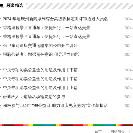
频道精选
2024 年迪庆州新闻系列综合高级职称定向评审通过人员名
2024-
单公示
香格里拉景区直通车：便捷出行，一站直达美景
2024-
香格里拉景区直通车：便捷出行，一站直达美景
2024-
张卫东到迪庆交通运输集团公司开展调研
2024-
福彩代销者：增强责任意识 倡导理性购彩
2024-
中央专项彩票公益金的用途及作用｜下篇
2024-
中央专项彩票公益金的用途及作用｜中篇
2024-
中央专项彩票公益金的用途及作用｜上篇
2024-
@迪庆人，这场活动需要您的参与！
2024-
积极参与2024年“99公益日·助力迪庆见义勇为”宣传募捐活
2024-
动倡议书