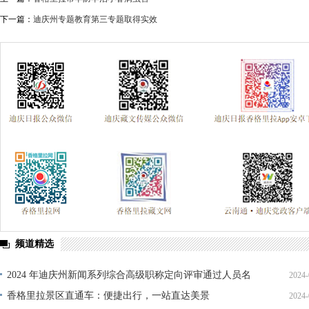
下一篇：
迪庆州专题教育第三专题取得实效
频道精选
2024 年迪庆州新闻系列综合高级职称定向评审通过人员名
2024-
单公示
香格里拉景区直通车：便捷出行，一站直达美景
2024-