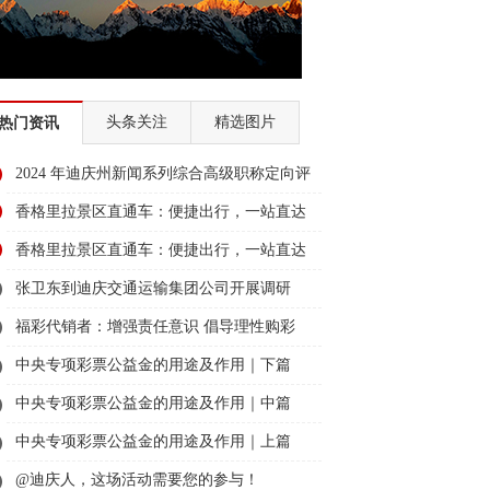
头条关注
精选图片
热门资讯
2024 年迪庆州新闻系列综合高级职称定向评
审通过人员名单公示
香格里拉景区直通车：便捷出行，一站直达
美景
香格里拉景区直通车：便捷出行，一站直达
美景
张卫东到迪庆交通运输集团公司开展调研
福彩代销者：增强责任意识 倡导理性购彩
中央专项彩票公益金的用途及作用｜下篇
中央专项彩票公益金的用途及作用｜中篇
中央专项彩票公益金的用途及作用｜上篇
@迪庆人，这场活动需要您的参与！