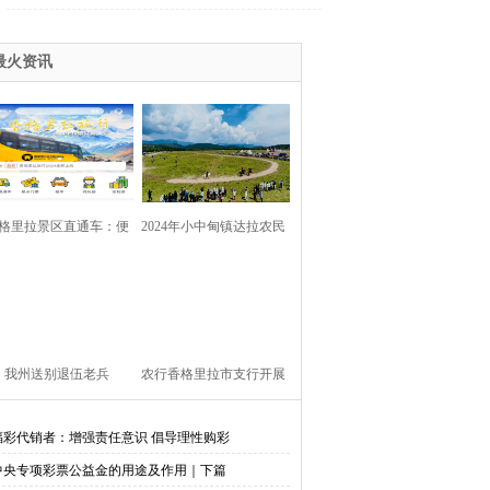
最火资讯
格里拉景区直通车：便
2024年小中甸镇达拉农民
捷出行，一站直达美景
丰收节在团结村吉达木草
原举行
我州送别退伍老兵​
农行香格里拉市支行开展
金融知识进校园活动
福彩代销者：增强责任意识 倡导理性购彩
中央专项彩票公益金的用途及作用｜下篇