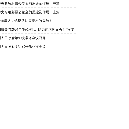
中央专项彩票公益金的用途及作用｜中篇
中央专项彩票公益金的用途及作用｜上篇
@迪庆人，这场活动需要您的参与！
积极参与2024年“99公益日·助力迪庆见义勇为”宣传
捐活动倡议书
州人民政府第59次常务会议召开
州人民政府党组召开第48次会议