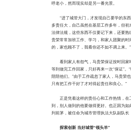
呼老小，然而现实却是另一番光景。
“进了城管大门，才发现自己要学的东
多责任大，自己虽然在基层工作多年，但初
法律法规，这些东西不仅要记下来，还要熟
贵荣常常加班工作、学习，和家人团聚的时
的，家也顾不了，我看你还不如不调上来。”
看到家人有怨气，马贵荣保证按时回家
等到做完工作回家，只好再来一次“保证”。
陪陪他们。”由于工作疏忽了家人，马贵荣
只有把工作干好了才对得起责任和良心。”
正是凭着这样的责任心和工作热情，在
到，别人做到的他要做得更好。也正因为如
列前茅，被任命为城市管理执法大队副队长
探索创新 当好城管“领头羊”