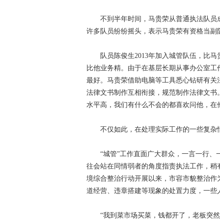
不到半年时间，马贵荣从普通执法队员
许多队员纷纷摇头，表示马贵荣有资格当副
队员陈俊生2013年加入城管队伍，比
比他业务精。由于在基层长期从事办公室工
最好。马贵荣借助电脑等工具悉心钻研有关
法律文书制作互相衔接，规范制作法律文书
水平高，我们有什么不会的都喜欢问他，在
不仅如此，在处理实际工作的一些复杂情
“城管”工作直面广大群众，一言一行
往会站在同情弱者的角度指责执法工作，稍
境综合整治行动开展以来，市容市貌整治作
道经营、违章搭建等现象的处置力度，一些
“我到菜市场买菜，钱都开了，老板突