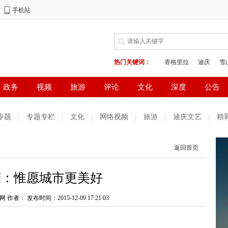
专题
专题专栏
文化
网络视频
旅游
迪庆文艺
精
测试
普达措国家公园
好读好看
健康生活
天气预报
返回首页
庆妇女网
中共迪庆州委办公室
电子商务
荣：惟愿城市更美好
网 作者：
发布时间：2015-12-09 17:21:03