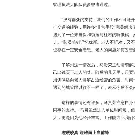
管理执法大队队员多曾遭遇过。
“没有群众的支持，我们的工作不可能
打交道的经验，用许多“非常手段”完美解
遇到了一位来自保和镇拉河柱村的啊俄妈，
走。”队员苟钊记忆犹新。老人不听劝，又
也存在一定安全隐患。老人的问题如何妥善
了解到这一情况后，马贵荣主动请缨解
己出钱买下老人的菜。随后的几天里，只要
用傈僳话向老人讲解占道经营的危害。时间
遇到的城管跟以往不一样了，表示今后不会
这样的事情还有许多，马贵荣注意自身
同事的支持。“马哥虽然进入单位时间短，
大，更是因为他经验丰富、工作能力比我们
碰硬较真 迎难而上当前锋