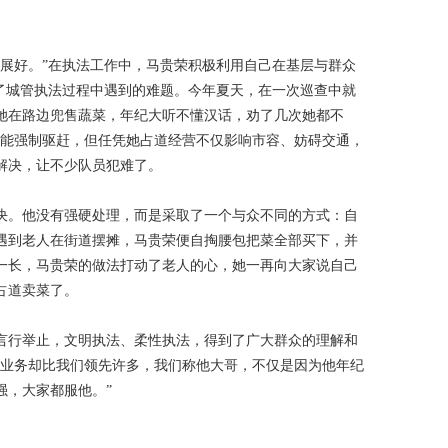
开展好。”在执法工作中，马贵荣积极利用自己在基层与群众
决了城管执法过程中遇到的难题。今年夏天，在一次巡查中就
她在路边兜售蔬菜，年纪大听不懂汉话，劝了几次她都不
不能强制驱赶，但任凭她占道经营不仅影响市容、妨碍交通，
解决，让不少队员犯难了。
决。他没有强硬处理，而是采取了一个与众不同的方式：自
遇到老人在街道摆摊，马贵荣便自掏腰包把菜全部买下，并
一长，马贵荣的做法打动了老人的心，她一再向大家说自己
占道卖菜了。
言行举止，文明执法、柔性执法，得到了广大群众的理解和
但业务却比我们领先许多，我们称他大哥，不仅是因为他年纪
强，大家都服他。”