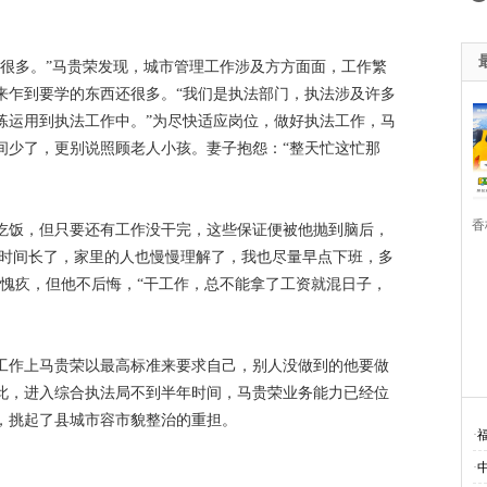
西很多。”马贵荣发现，城市管理工作涉及方方面面，工作繁
来乍到要学的东西还很多。“我们是执法部门，执法涉及许多
练运用到执法工作中。”为尽快适应岗位，做好执法工作，马
间少了，更别说照顾老人小孩。妻子抱怨：“整天忙这忙那
香
吃饭，但只要还有工作没干完，这些保证便被他抛到脑后，
“时间长了，家里的人也慢慢理解了，我也尽量早点下班，多
也愧疚，但他不后悔，“干工作，总不能拿了工资就混日子，
工作上马贵荣以最高标准来要求自己，别人没做到的他要做
此，进入综合执法局不到半年时间，马贵荣业务能力已经位
，挑起了县城市容市貌整治的重担。
·
·