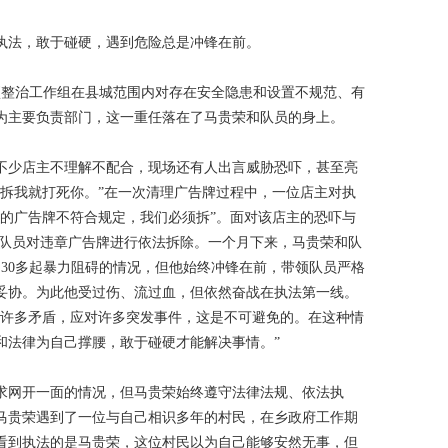
执法，敢于碰硬，遇到危险总是冲锋在前。
项整治工作组在县城范围内对存在安全隐患和设置不规范、有
为主要负责部门，这一重任落在了马贵荣和队员的身上。
不少店主不理解不配合，现场还有人出言威胁恐吓，甚至亮
敢拆我就打死你。”在一次清理广告牌过程中，一位店主对执
你的广告牌不符合规定，我们必须拆”。面对该店主的恐吓与
领队员对违章广告牌进行依法拆除。一个月下来，马贵荣和队
了30多起暴力阻碍的情况，但他始终冲锋在前，带领队员严格
妥协。为此他受过伤、流过血，但依然奋战在执法第一线。
对许多矛盾，应对许多突发事件，这是不可避免的。在这种情
和法律为自己撑腰，敢于碰硬才能解决事情。”
求网开一面的情况，但马贵荣始终遵守法律法规、依法执
马贵荣遇到了一位与自己相识多年的村民，在乡政府工作期
看到执法的是马贵荣，这位村民以为自己能够安然无事，但