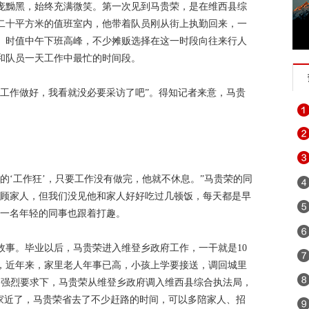
庞黝黑，始终充满微笑。第一次见到马贵荣，是在维西县综
二十平方米的值班室内，他带着队员刚从街上执勤回来，一
。时值中午下班高峰，不少摊贩选择在这一时段向往来行人
和队员一天工作中最忙的时间段。
的工作做好，我看就没必要采访了吧”。得知记者来意，马贵
的‘工作狂’，只要工作没有做完，他就不休息。”马贵荣的同
照顾家人，但我们没见他和家人好好吃过几顿饭，每天都是早
”一名年轻的同事也跟着打趣。
故事。毕业以后，马贵荣进入维登乡政府工作，一干就是10
，近年来，家里老人年事已高，小孩上学要接送，调回城里
的强烈要求下，马贵荣从维登乡政府调入维西县综合执法局，
离家近了，马贵荣省去了不少赶路的时间，可以多陪家人、招