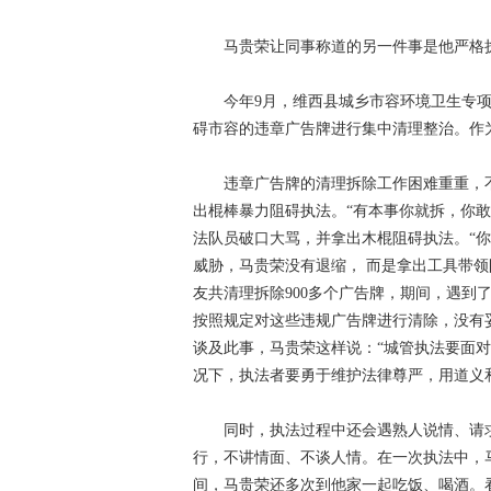
马贵荣让同事称道的另一件事是他严格
今年9月，维西县城乡市容环境卫生专
碍市容的违章广告牌进行集中清理整治。作
违章广告牌的清理拆除工作困难重重，
出棍棒暴力阻碍执法。“有本事你就拆，你
法队员破口大骂，并拿出木棍阻碍执法。“
威胁，马贵荣没有退缩， 而是拿出工具带
友共清理拆除900多个广告牌，期间，遇到
按照规定对这些违规广告牌进行清除，没有
谈及此事，马贵荣这样说：“城管执法要面
况下，执法者要勇于维护法律尊严，用道义
同时，执法过程中还会遇熟人说情、请
行，不讲情面、不谈人情。在一次执法中，
间，马贵荣还多次到他家一起吃饭、喝酒。