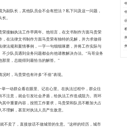
·
成为副队长，其他队员会不会有想法？私下问及这一问题，
·
队长。
·
·
马贵荣接触执法工作早两年。他坦言，在文书制作方面马贵荣
募
·
作，在法律文书制作方面马贵荣有独特的见解，并力求做得
·
法律法规和案情事例，一字一句细细琢磨，并将工作实际与
。不少队员遇到业务问题都会向他请教解决办法。“马哥业务
他那里，总能得到最恰当的解答。”
况时，马贵荣也有许多“不俗”表现。
、一举一动群众看在眼里、记在心里。在执法过程中，群众往
有不注意，就会引发社会矛盾，给执法工作造成阻力。而环
为其中重要内容，按照工作要求，马贵荣和队员不断加大占
人不理解，甚至对执法人员产生敌意。
然就不卖了，直接放话不做城管的生意。”这样的经历，城市