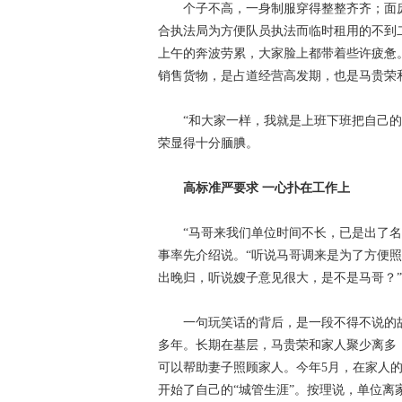
个子不高，一身制服穿得整整齐齐；面
合执法局为方便队员执法而临时租用的不到
上午的奔波劳累，大家脸上都带着些许疲惫
销售货物，是占道经营高发期，也是马贵荣
“和大家一样，我就是上班下班把自己
荣显得十分腼腆。
高标准严要求 一心扑在工作上
“马哥来我们单位时间不长，已是出了名
事率先介绍说。“听说马哥调来是为了方便
出晚归，听说嫂子意见很大，是不是马哥？
一句玩笑话的背后，是一段不得不说的
多年。长期在基层，马贵荣和家人聚少离多
可以帮助妻子照顾家人。今年5月，在家人
开始了自己的“城管生涯”。按理说，单位