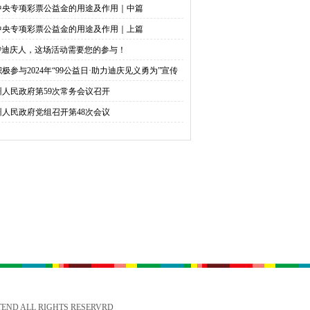
中央专项彩票公益金的用途及作用｜中篇
中央专项彩票公益金的用途及作用｜上篇
@迪庆人，这场活动需要您的参与！
积极参与2024年“99公益日·助力迪庆见义勇为”宣传
捐活动倡议书
州人民政府第59次常务会议召开
州人民政府党组召开第48次会议