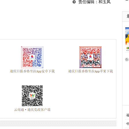
责任编辑：和玉凤
香
·
·