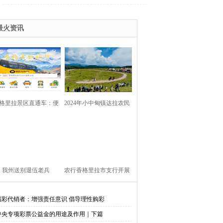
最火资讯
格里拉景区直通车：便
2024年小中甸镇达拉农民
捷出行，一站直达美景
丰收节在团结村吉达木草
原举行
我州送别退伍老兵​
农行香格里拉市支行开展
金融知识进校园活动
福彩代销者：增强责任意识 倡导理性购彩
中央专项彩票公益金的用途及作用｜下篇