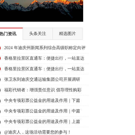
头条关注
精选图片
热门资讯
2024 年迪庆州新闻系列综合高级职称定向评
审通过人员名单公示
香格里拉景区直通车：便捷出行，一站直达
美景
香格里拉景区直通车：便捷出行，一站直达
美景
张卫东到迪庆交通运输集团公司开展调研
福彩代销者：增强责任意识 倡导理性购彩
中央专项彩票公益金的用途及作用｜下篇
中央专项彩票公益金的用途及作用｜中篇
中央专项彩票公益金的用途及作用｜上篇
@迪庆人，这场活动需要您的参与！