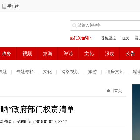
专题
专题专栏
文化
网络视频
旅游
迪庆文艺
精
测试
普达措国家公园
好读好看
健康生活
天气预报
返回首页
庆妇女网
中共迪庆州委办公室
电子商务
首晒”政府部门权责清单
网 作者：
发布时间：2016-01-07 09:37:17