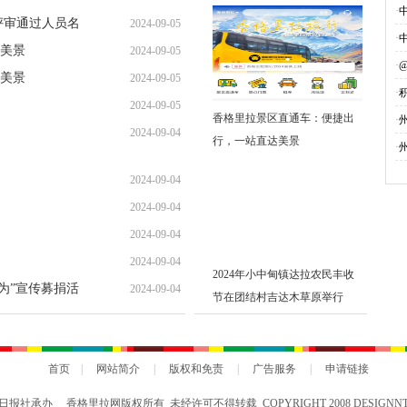
·
评审通过人员名
2024-09-05
·
美景
2024-09-05
·
美景
2024-09-05
·
2024-09-05
香格里拉景区直通车：便捷出
募
·
2024-09-04
行，一站直达美景
·
2024-09-04
2024-09-04
2024-09-04
2024-09-04
2024年小中甸镇达拉农民丰收
勇为”宣传募捐活
2024-09-04
节在团结村吉达木草原举行