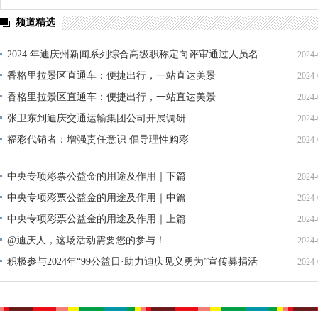
频道精选
2024 年迪庆州新闻系列综合高级职称定向评审通过人员名
2024-
单公示
香格里拉景区直通车：便捷出行，一站直达美景
2024-
香格里拉景区直通车：便捷出行，一站直达美景
2024-
张卫东到迪庆交通运输集团公司开展调研
2024-
福彩代销者：增强责任意识 倡导理性购彩
2024-
中央专项彩票公益金的用途及作用｜下篇
2024-
中央专项彩票公益金的用途及作用｜中篇
2024-
中央专项彩票公益金的用途及作用｜上篇
2024-
@迪庆人，这场活动需要您的参与！
2024-
积极参与2024年“99公益日·助力迪庆见义勇为”宣传募捐活
2024-
动倡议书