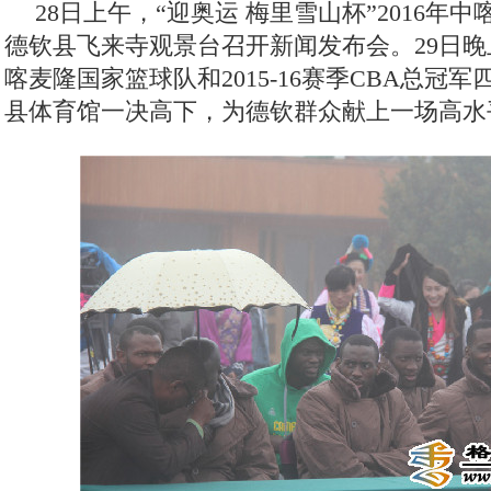
28日上午，“迎奥运 梅里雪山杯”2016年
德钦县飞来寺观景台召开新闻发布会。29日晚
喀麦隆国家篮球队和2015-16赛季CBA总冠
县体育馆一决高下，为德钦群众献上一场高水