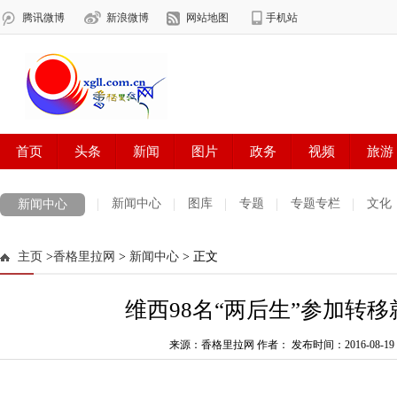
新闻中心
图库
专题
专题专栏
文化
新闻中心
数字报刊
迪庆手机报
摄影世界
测试
普达措国家公园
主页
>
香格里拉网
>
新闻中心
> 正文
法治迪庆
周边地区
生活资讯
迪庆妇女网
中共迪庆州委
维西98名“两后生”参加转
来源：香格里拉网 作者：
发布时间：2016-08-19 0