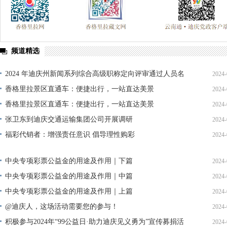
频道精选
2024 年迪庆州新闻系列综合高级职称定向评审通过人员名
2024-
单公示
香格里拉景区直通车：便捷出行，一站直达美景
2024-
香格里拉景区直通车：便捷出行，一站直达美景
2024-
张卫东到迪庆交通运输集团公司开展调研
2024-
福彩代销者：增强责任意识 倡导理性购彩
2024-
中央专项彩票公益金的用途及作用｜下篇
2024-
中央专项彩票公益金的用途及作用｜中篇
2024-
中央专项彩票公益金的用途及作用｜上篇
2024-
@迪庆人，这场活动需要您的参与！
2024-
积极参与2024年“99公益日·助力迪庆见义勇为”宣传募捐活
2024-