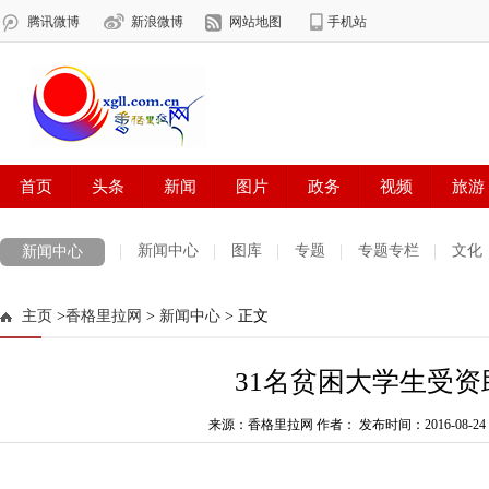
新闻中心
图库
专题
专题专栏
文化
新闻中心
数字报刊
迪庆手机报
摄影世界
测试
普达措国家公园
主页
>
香格里拉网
>
新闻中心
> 正文
法治迪庆
周边地区
生活资讯
迪庆妇女网
中共迪庆州委
31名贫困大学生受资
来源：香格里拉网 作者：
发布时间：2016-08-24 0