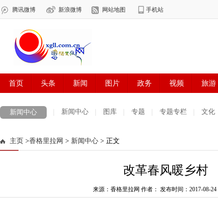
新闻中心
图库
专题
专题专栏
文化
新闻中心
数字报刊
迪庆手机报
摄影世界
测试
普达措国家公园
主页
>
香格里拉网
>
新闻中心
> 正文
法治迪庆
周边地区
生活资讯
迪庆妇女网
中共迪庆州委
改革春风暖乡村
来源：香格里拉网 作者：
发布时间：2017-08-24 0