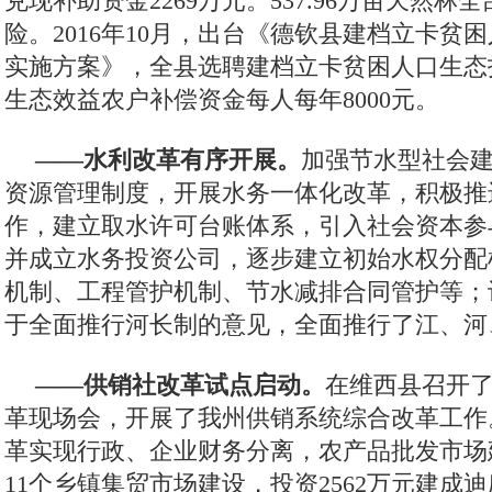
兑现补助资金2269万元。537.96万亩天然
险。2016年10月，出台《德钦县建档立卡贫
实施方案》，全县选聘建档立卡贫困人口生态护
生态效益农户补偿资金每人每年8000元。
——水利改革有序开展。
加强节水型社会
资源管理制度，开展水务一体化改革，积极推
作，建立取水许可台账体系，引入社会资本参
并成立水务投资公司，逐步建立初始水权分配
机制、工程管护机制、节水减排合同管护等；
于全面推行河长制的意见，全面推行了江、河
——供销社改革试点启动。
在维西县召开
革现场会，开展了我州供销系统综合改革工作
革实现行政、企业财务分离，农产品批发市场
11个乡镇集贸市场建设，投资2562万元建成