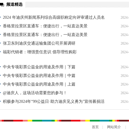
频道精选
2024 年迪庆州新闻系列综合高级职称定向评审通过人员名
2024-
单公示
香格里拉景区直通车：便捷出行，一站直达美景
2024-
香格里拉景区直通车：便捷出行，一站直达美景
2024-
张卫东到迪庆交通运输集团公司开展调研
2024-
福彩代销者：增强责任意识 倡导理性购彩
2024-
中央专项彩票公益金的用途及作用｜下篇
2024-
中央专项彩票公益金的用途及作用｜中篇
2024-
中央专项彩票公益金的用途及作用｜上篇
2024-
@迪庆人，这场活动需要您的参与！
2024-
积极参与2024年“99公益日·助力迪庆见义勇为”宣传募捐活
2024-
动倡议书