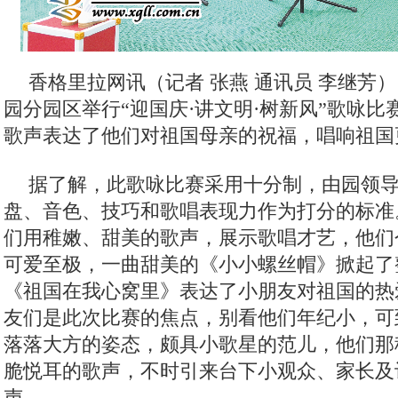
香格里拉网讯（记者 张燕 通讯员 李继芳）
园分园区举行“迎国庆·讲文明·树新风”歌咏
歌声表达了他们对祖国母亲的祝福，唱响祖国
据了解，此歌咏比赛采用十分制，由园领
盘、音色、技巧和歌唱表现力作为打分的标准
们用稚嫩、甜美的歌声，展示歌唱才艺，他们
可爱至极，一曲甜美的《小小螺丝帽》掀起了
《祖国在我心窝里》表达了小朋友对祖国的热
友们是此次比赛的焦点，别看他们年纪小，可
落落大方的姿态，颇具小歌星的范儿，他们那
脆悦耳的歌声，不时引来台下小观众、家长及
声。