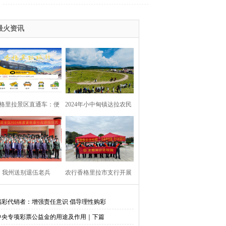
最火资讯
格里拉景区直通车：便
2024年小中甸镇达拉农民
捷出行，一站直达美景
丰收节在团结村吉达木草
原举行
我州送别退伍老兵​
农行香格里拉市支行开展
金融知识进校园活动
福彩代销者：增强责任意识 倡导理性购彩
中央专项彩票公益金的用途及作用｜下篇