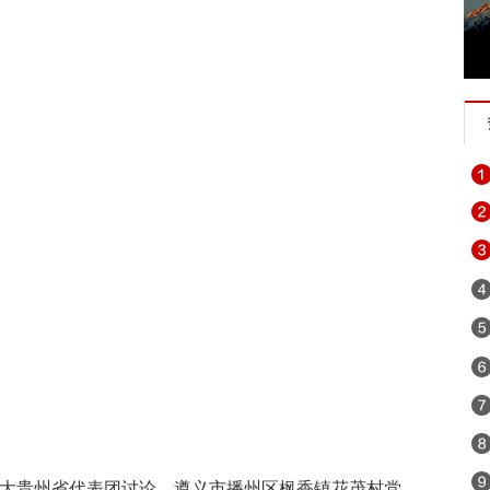
九大贵州省代表团讨论。遵义市播州区枫香镇花茂村党