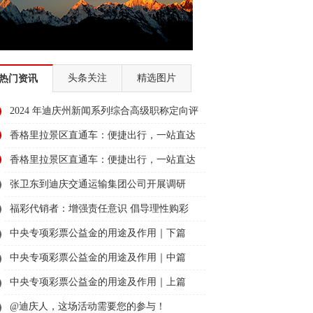
头条关注
精选图片
热门资讯
2024 年迪庆州新闻系列综合高级职称定向评
审通过人员名单公示
香格里拉景区直通车：便捷出行，一站直达
美景
香格里拉景区直通车：便捷出行，一站直达
美景
张卫东到迪庆交通运输集团公司开展调研
福彩代销者：增强责任意识 倡导理性购彩
中央专项彩票公益金的用途及作用｜下篇
中央专项彩票公益金的用途及作用｜中篇
中央专项彩票公益金的用途及作用｜上篇
@迪庆人，这场活动需要您的参与！