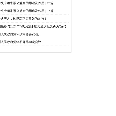
中央专项彩票公益金的用途及作用｜中篇
中央专项彩票公益金的用途及作用｜上篇
@迪庆人，这场活动需要您的参与！
积极参与2024年“99公益日·助力迪庆见义勇为”宣传
捐活动倡议书
州人民政府第59次常务会议召开
州人民政府党组召开第48次会议