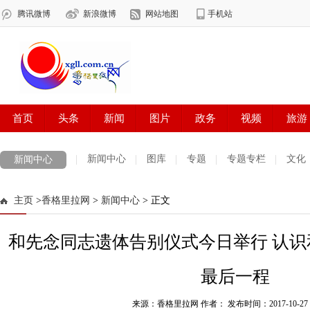
新闻中心
图库
专题
专题专栏
文化
新闻中心
数字报刊
迪庆手机报
摄影世界
测试
普达措国家公园
主页
>
香格里拉网
>
新闻中心
> 正文
法治迪庆
周边地区
生活资讯
迪庆妇女网
中共迪庆州委
和先念同志遗体告别仪式今日举行 认
最后一程
来源：香格里拉网 作者：
发布时间：2017-10-27 1