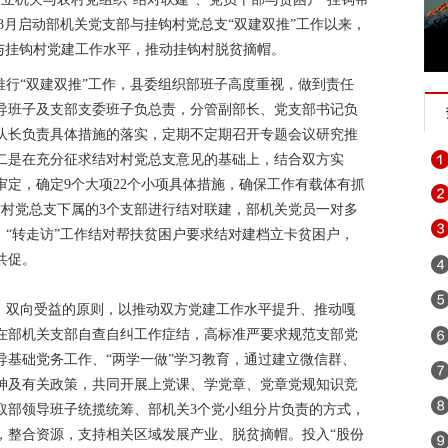
年8月启动部机关党支部与挂钩村党总支“双建双推”工作以来，
与挂钩村党建工作水平，推动挂钩村脱贫摘帽。
推行“双建双推”工作，县委组织部班子高度重视，做到责任
导班子及支部支委班子负总责，分管副部长、党支部书记负
队长负责具体措施的落实，定期不定期召开专题会议研究推
二是在充分征求结对村党总支意见的基础上，结合双方实
定，确定9个大项22个小项具体措施，确保工作有载体有抓
对村党总支下属的3个支部进行结对联建，部机关党员一对多
、“转走访”工作结对帮扶贫困户要求结对建档立卡贫困户，
共促。
动、双向受益的原则，以推动双方党建工作水平提升、推动嘎
在部机关支部自查自纠工作症结，高标准严要求规范支部党
导基础党务工作、“两学一做”学习教育，通过建立微信群、
神及有关政策，共同开展上党课、学党章、党章党规知识竞
取部领导班子统揽统筹、部机关3个党小组分片负责的方式，
，整合资源，支持相关区域发展产业、脱贫摘帽。投入“股份