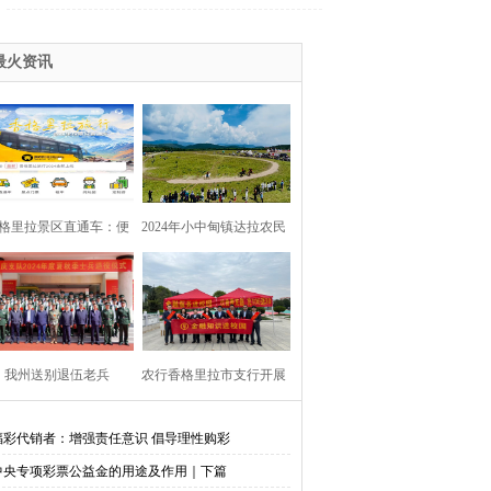
最火资讯
格里拉景区直通车：便
2024年小中甸镇达拉农民
捷出行，一站直达美景
丰收节在团结村吉达木草
原举行
我州送别退伍老兵​
农行香格里拉市支行开展
金融知识进校园活动
福彩代销者：增强责任意识 倡导理性购彩
中央专项彩票公益金的用途及作用｜下篇