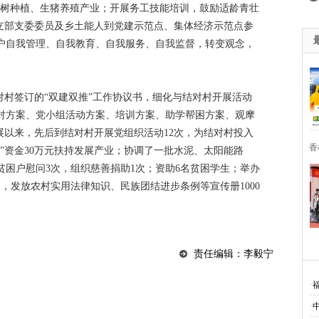
果树种植、生猪养殖产业；开展务工技能培训，鼓励适龄青壮
、支部支委委员及乡土能人到党建示范点、集体经济示范点参
户自我管理、自我教育、自我服务、自我监督，转变观念，
对村签订的“双建双推”工作协议书，细化与结对村开展活动
对方案、党小组活动方案、培训方案、助学帮困方案、观摩
展以来，先后到结对村开展党组织活动12次，为结对村投入
香
作”资金30万元扶持发展产业；协调了一批水泥、太阳能路
困户慰问3次，组织慈善捐助1次；资助6名贫困学生；举办
次，发放农村实用法律知识、民族团结进步条例等宣传册1000
责任编辑：李毅宁
·
·