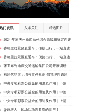
头条关注
精选图片
热门资讯
2024 年迪庆州新闻系列综合高级职称定向评
审通过人员名单公示
香格里拉景区直通车：便捷出行，一站直达
美景
香格里拉景区直通车：便捷出行，一站直达
美景
张卫东到迪庆交通运输集团公司开展调研
福彩代销者：增强责任意识 倡导理性购彩
中央专项彩票公益金的用途及作用｜下篇
中央专项彩票公益金的用途及作用｜中篇
中央专项彩票公益金的用途及作用｜上篇
@迪庆人，这场活动需要您的参与！