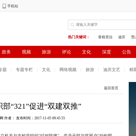
专题
专题专栏
文化
网络视频
旅游
迪庆文艺
精
测试
普达措国家公园
好读好看
健康生活
天气预报
返回首页
庆妇女网
中共迪庆州委办公室
电子商务
部“321”促进“双建双推”
网 作者：
发布时间：2017-11-05 09:45:55
立机关与农村党组织“结对联建”、党员干部与贫困户“挂钩帮