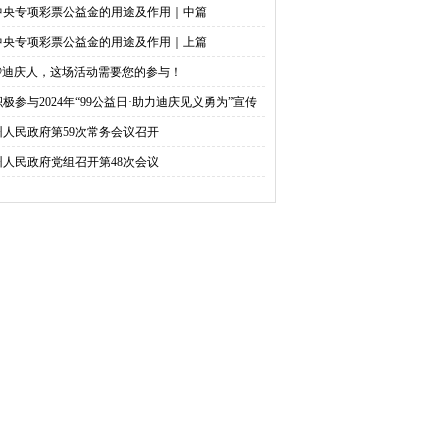
中央专项彩票公益金的用途及作用｜中篇
中央专项彩票公益金的用途及作用｜上篇
@迪庆人，这场活动需要您的参与！
积极参与2024年“99公益日·助力迪庆见义勇为”宣传
捐活动倡议书
州人民政府第59次常务会议召开
州人民政府党组召开第48次会议