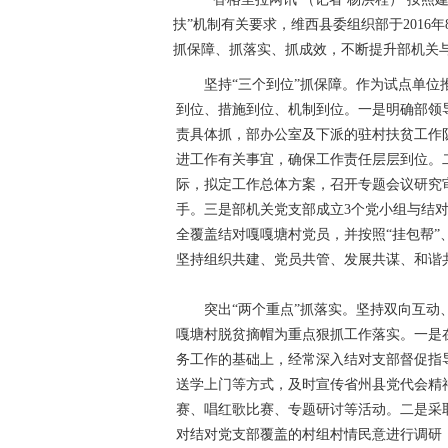
扶”机制有关要求，维西县委组织部于2016
抓保障、抓落实、抓成效，不断提升部机关
坚持“三个到位”抓保障。作为试点单位
到位、措施到位、机制到位。一是明确部领
责具体抓，部办公室及下派的驻村扶贫工作
进工作有关事宜，确保工作责任层层到位。
际，拟定工作总体方案，召开专题会议研究审
手。三是部机关党支部成立3个党小组与结
全覆盖结对嘎嘎塘村党员，并按照“挂包帮”
坚持组织共建、党员共管、发展共谋、和谐
突出“两个重点”抓落实。坚持双向互
嘎塘村脱贫摘帽为重点狠抓工作落实。一是
务工作的基础上，经常深入结对支部督促指
送学上门等方式，及时宣传省州县党代会精
赛、唱红歌比赛、专题研讨等活动。二是采
对结对党支部覆盖的村组村情民意进行调研