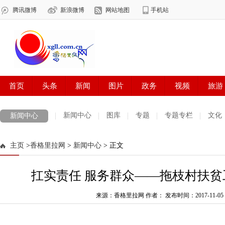
新闻中心
图库
专题
专题专栏
文化
新闻中心
数字报刊
迪庆手机报
摄影世界
测试
普达措国家公园
主页
>
香格里拉网
>
新闻中心
> 正文
法治迪庆
周边地区
生活资讯
迪庆妇女网
中共迪庆州委
扛实责任 服务群众——拖枝村扶
来源：香格里拉网 作者：
发布时间：2017-11-05 0