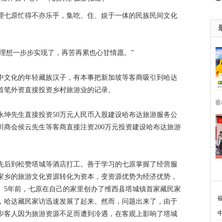
理七原忙得不亦乐乎，集吃、住、娱于一体的民族民间文化
。
着理想一步步实现了，再苦再累也心甘情愿。”
初中文化的年轻藏族汉子，有本事把新加坡等客商吸引到哈达
首笔外资直接投资乡村旅游业的记录。
香
永坤先生直接投资50万元人民币入股建设哈布达旅游服务公
商会侯云先生等客商直接注资200万元投资建设哈布达旅游
先后到松赞塔城等酒店打工。善于学习的七原掌握了经营服
家乡的旅游文化资源转化为资本，变资源优势为经济优势，
。5年前，七原在自己的家里创办了维西县塔城镇首家藏民家
·
，哈达藏民家访迅速发展了起来。然而，问题出来了，由于
·
少客人因为旅游资源不足而遭到冷遇，在客观上影响了塔城