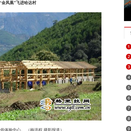
“金凤凰”飞进哈达村
俗体验中心。 （杨洪程 摄影报道）