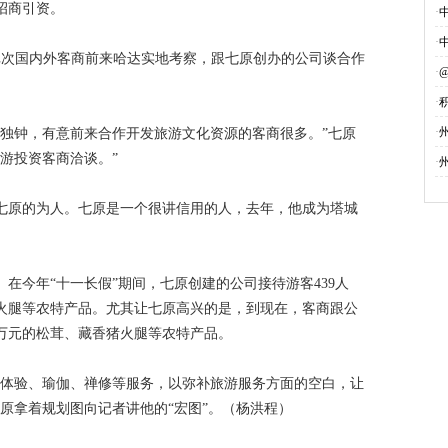
招商引资。
·
·
批次国内外客商前来哈达实地考察，跟七原创办的公司谈合作
·
·
募
·
有独钟，有意前来合作开发旅游文化资源的客商很多。”七原
游投资客商洽谈。”
·
七原的为人。七原是一个很讲信用的人，去年，他成为塔城
在今年“十一长假”期间，七原创建的公司接待游客439人
猪火腿等农特产品。尤其让七原高兴的是，到现在，客商跟公
2万元的松茸、藏香猪火腿等农特产品。
光体验、瑜伽、禅修等服务，以弥补旅游服务方面的空白，让
原拿着规划图向记者讲他的“宏图”。（杨洪程）