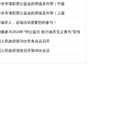
中央专项彩票公益金的用途及作用｜中篇
中央专项彩票公益金的用途及作用｜上篇
@迪庆人，这场活动需要您的参与！
积极参与2024年“99公益日·助力迪庆见义勇为”宣传
捐活动倡议书
州人民政府第59次常务会议召开
州人民政府党组召开第48次会议