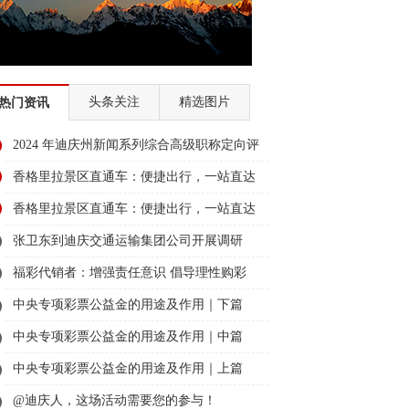
头条关注
精选图片
热门资讯
2024 年迪庆州新闻系列综合高级职称定向评
审通过人员名单公示
香格里拉景区直通车：便捷出行，一站直达
美景
香格里拉景区直通车：便捷出行，一站直达
美景
张卫东到迪庆交通运输集团公司开展调研
福彩代销者：增强责任意识 倡导理性购彩
中央专项彩票公益金的用途及作用｜下篇
中央专项彩票公益金的用途及作用｜中篇
中央专项彩票公益金的用途及作用｜上篇
@迪庆人，这场活动需要您的参与！