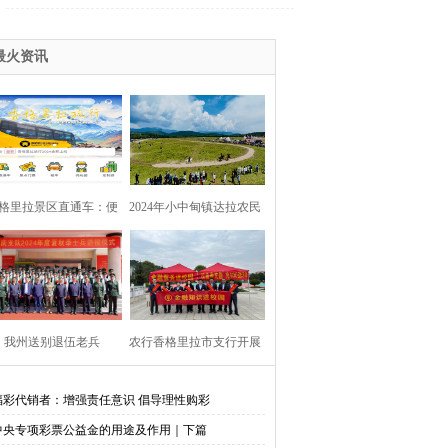
最火资讯
格里拉景区直通车：便
2024年小中甸镇达拉农民
捷出行，一站直达美景
丰收节在团结村吉达木草
原举行
我州送别退伍老兵​
农行香格里拉市支行开展
金融知识进校园活动
福彩代销者：增强责任意识 倡导理性购彩
中央专项彩票公益金的用途及作用｜下篇