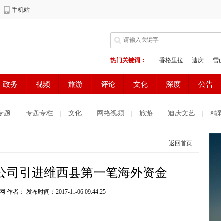
专题
专题专栏
文化
网络视频
旅游
迪庆文艺
精
测试
普达措国家公园
好读好看
健康生活
天气预报
返回首页
庆妇女网
中共迪庆州委办公室
电子商务
公司引进维西县第一笔海外资金
网 作者：
发布时间：2017-11-06 09:44:25