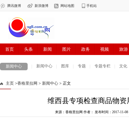
新闻中心
图库
专题
专题专栏
文化
新闻中心
数字报刊
迪庆手机报
摄影世界
测试
普达措国家公园
主页
>
香格里拉网
>
新闻中心
> 正文
法治迪庆
周边地区
生活资讯
迪庆妇女网
中共迪庆州委
维西县专项检查商品物资
来源：香格里拉网 作者：
发布时间：2017-11-08 0